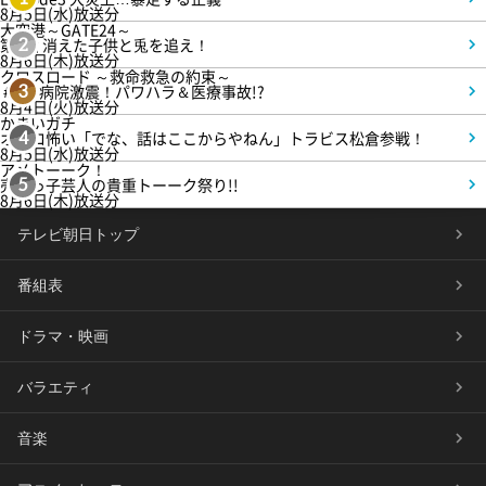
8月5日(水)放送分
大空港～GATE24～
第3話 消えた子供と兎を追え！
2
8月6日(木)放送分
クロスロード ～救命救急の約束～
＃5 病院激震！パワハラ＆医療事故!?
3
8月4日(火)放送分
かまいガチ
オモロ怖い「でな、話はここからやねん」トラビス松倉参戦！
4
8月5日(水)放送分
アメトーーク！
売れっ子芸人の貴重トーーク祭り!!
5
8月6日(木)放送分
テレビ朝日トップ
番組表
ドラマ・映画
バラエティ
音楽