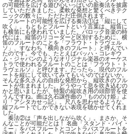
の可能性を広げる遊び心いっぱいの新奏法を披露
していただきました。柔軟な発想と驚くべきテク
ニックの数々に、ただただ圧倒されます。
フルートの可能性を広げる奏法①は「縦にして
吹く」。もともとフルートという言葉は、縦笛に
も横笛にも使われていました。バロック音楽の時
代には、縦笛のリコーダーと区別するために、横
笛のフルートのことを「フラウト・トラヴェル
ソ」、すなわち「横向きのフルート」と呼んでい
たのです。今でも、たとえばバッハ・コレギウ
ム・ジャパンのようなオリジナル楽器のオーケス
トラで使われるフルートのことは「フラウト・ト
ラヴェルソ」と呼びます。だったら、現代のフル
ートを縦にして吹いてみてもいいのではないか。
そんな多久さんの自由な発想から、縦吹きのフル
ートが生まれました。どうやって息を吹き込むの
かと思いましたが、特製の縦吹き用の頭部管を使
うんですね。曲は久石譲作曲の「もののけ姫」よ
り「アシタカせっ記」。尺八を思わせるような、
縦フルートでしかできない表現を聴かせてくれま
した。
奏法②は「声を出しながら吹く」。まさか、そ
んなことが可能だとは！ 名曲「スタンド・バイ・
ミー」をバスフルートとコントラバスフルートを