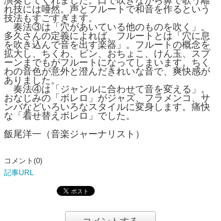
演奏してくれました。口で吹きながら鼻で歌う離
れ技には唖然。声とフルートで和音を作るという
技法もすごすぎます。
奏法③は「穴があいている他のものを吹く」。
多久さんの定義によれば、フルートとは「穴に息
を吹き込んで音を出す楽器」。フルートの概念を
拡大し、ちくわ、ビン、おちょこ、けん玉、スプ
ーンまでもがフルートになってしまいます。ちく
わの音色が意外と澄んだきれいな音で、爽快感が
ありました。
奏法④は「ジャンルに合わせて音を変える」。
おなじみの「ボレロ」がジャズ、フラメンコ、サ
ンバなどいろいろなスタイルに変身します。痛快
な「着せ替えボレロ」でした。
飯尾洋一（音楽ジャーナリスト）
コメント(0)
記事URL