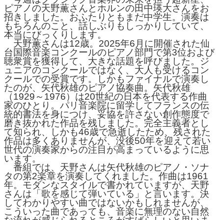
ピアノの天野薫さんとホルンの田中瑛大さんをお
招きしました。おふたりともまだ中学生。演奏は
もちろんのこと、話しぶりもしっかりしていて、
本当にびっくりします。
天野薫さんは12歳。2025年6月に開催された仙
台国際音楽コンクールのピアノ部門で第3位および
聴衆賞を獲得して、大きな話題を呼びました。ジ
ュニアのコンクールではなく、大人も受けるコン
クールでの受賞です。しかもファイナルで演奏し
たのが、矢代秋雄のピアノ協奏曲。矢代秋雄
（1929～1976）は20世紀の日本を代表する作曲
家のひとり。パリ音楽院に留学してフランスの伝
統的書法を身につけ、妥協を許さない創作態度で
磨き抜かれた作品を残しました。完全主義者とし
て知られ、しかも46歳で急逝したため、残された
作品は多くありませんが、没後50年を迎えて若い
世代の演奏家からの注目が高まっているように思
います。
番組では、天野さんは矢代秋雄のピアノ・ソナ
タの第2楽章を演奏してくれました。作曲は1961
年。モダンなスタイルで書かれていますが、天野
さんは「歌を感じて弾いている」と言います。決
してわかりやすい曲ではないかもしれませんが、
こういった曲であっても、音楽に無理のない自然