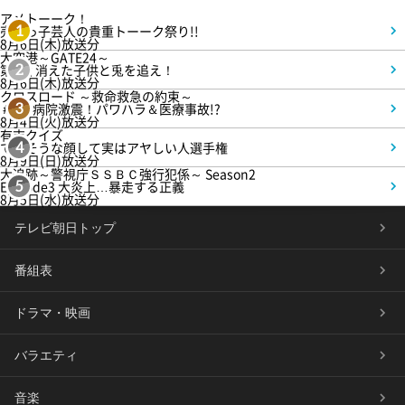
アメトーーク！
売れっ子芸人の貴重トーーク祭り!!
1
8月6日(木)放送分
大空港～GATE24～
第3話 消えた子供と兎を追え！
2
8月6日(木)放送分
クロスロード ～救命救急の約束～
＃5 病院激震！パワハラ＆医療事故!?
3
8月4日(火)放送分
有吉クイズ
できそうな顔して実はアヤしい人選手権
4
8月9日(日)放送分
大追跡～警視庁ＳＳＢＣ強行犯係～ Season2
Episode3 大炎上…暴走する正義
5
8月5日(水)放送分
テレビ朝日トップ
番組表
ドラマ・映画
バラエティ
音楽