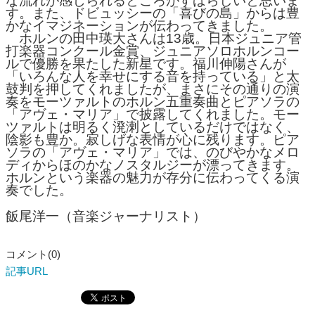
な流れが感じられるところがすばらしいと思いま
す。また、ドビュッシーの「喜びの島」からは豊
かなイマジネーションが伝わってきました。
ホルンの田中瑛大さんは13歳。日本ジュニア管
打楽器コンクール金賞、ジュニアソロホルンコー
ルで優勝を果たした新星です。福川伸陽さんが
「いろんな人を幸せにする音を持っている」と太
鼓判を押してくれましたが、まさにその通りの演
奏をモーツァルトのホルン五重奏曲とピアソラの
「アヴェ・マリア」で披露してくれました。モー
ツァルトは明るく溌溂としているだけではなく、
陰影も豊か。寂しげな表情が心に残ります。ピア
ソラの「アヴェ・マリア」では、のびやかなメロ
ディからほのかなノスタルジーが漂ってきます。
ホルンという楽器の魅力が存分に伝わってくる演
奏でした。
飯尾洋一（音楽ジャーナリスト）
コメント(0)
記事URL