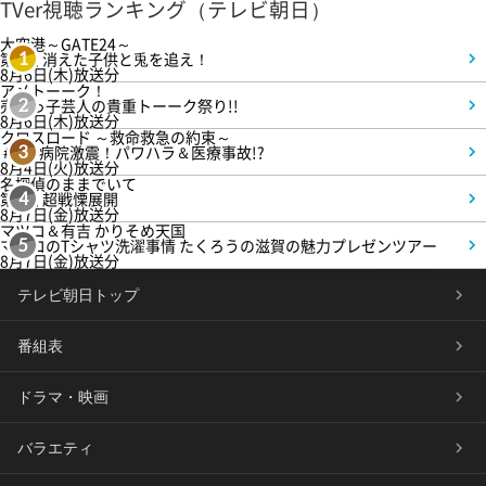
TVer視聴ランキング（テレビ朝日）
大空港～GATE24～
第3話 消えた子供と兎を追え！
1
8月6日(木)放送分
アメトーーク！
売れっ子芸人の貴重トーーク祭り!!
2
8月6日(木)放送分
クロスロード ～救命救急の約束～
＃5 病院激震！パワハラ＆医療事故!?
3
8月4日(火)放送分
名探偵のままでいて
第4話 超戦慄展開
4
8月7日(金)放送分
マツコ＆有吉 かりそめ天国
マツコのTシャツ洗濯事情 たくろうの滋賀の魅力プレゼンツアー
5
8月7日(金)放送分
テレビ朝日トップ
番組表
ドラマ・映画
バラエティ