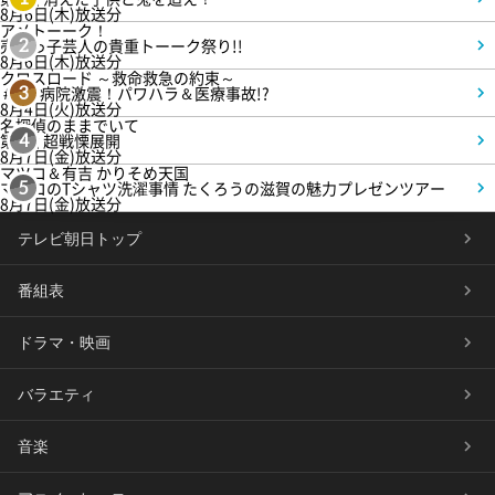
8月6日(木)放送分
アメトーーク！
売れっ子芸人の貴重トーーク祭り!!
2
8月6日(木)放送分
クロスロード ～救命救急の約束～
＃5 病院激震！パワハラ＆医療事故!?
3
8月4日(火)放送分
名探偵のままでいて
第4話 超戦慄展開
4
8月7日(金)放送分
マツコ＆有吉 かりそめ天国
マツコのTシャツ洗濯事情 たくろうの滋賀の魅力プレゼンツアー
5
8月7日(金)放送分
テレビ朝日トップ
番組表
ドラマ・映画
バラエティ
音楽