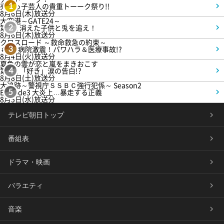
売れっ子芸人の貴重トーーク祭り!!
1
8月6日(木)放送分
大空港～GATE24～
第3話 消えた子供と兎を追え！
2
8月6日(木)放送分
クロスロード ～救命救急の約束～
＃5 病院激震！パワハラ＆医療事故!?
3
8月4日(火)放送分
夏色の雲が恋と嵐をまきおこす
第5話 「好き」涙の告白!?
4
8月8日(土)放送分
大追跡～警視庁ＳＳＢＣ強行犯係～ Season2
Episode3 大炎上…暴走する正義
5
8月5日(水)放送分
テレビ朝日トップ
番組表
ドラマ・映画
バラエティ
音楽