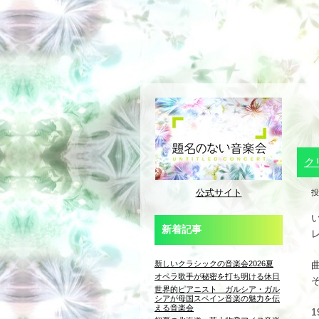
ク
公式サイト
投
新着記事
新しいクラシックの音楽会2026夏
オペラ歌手が秘密を打ち明ける休日
世界的ピアニスト ガルシア・ガル
シアが母国スペイン音楽の魅力を伝
える音楽会