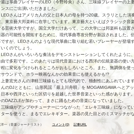
今週は箏曲プレイヤーのLEO（今野玲央）さん、三味線プレイヤーの上
リンスにご出演いただきました。
LEOさんはアメリカ人の父と日本人の母を持つ20歳。スラリとした演
在、東京藝大邦楽科に在学しています。東京藝大といえばクラシック音
する芸術大学ですが、国立大学だけあって、この大学には邦楽科も設置
楽器の可能性を開拓するために、現代箏曲専攻分野が新設されました。
箏ですが、LEOさんのような現代箏曲に取り組む若いプレーヤーが登場
ていくのでしょう。
LEOさんがいろいろな奏法をデモンストレーションしてくれたように
自由で多彩です。このあたりは現代音楽における西洋の伝統楽器の使い
音程に変化をつけられるところがおもしろいところ。また、無調側を使
なサウンドで、ホラー映画なんかの効果音にも使えるかも!?
上妻宏光さんの津軽三味線もとても現代的で、独創性にあふれています
さんのDJとともに、山形民謡「最上川舟唄」を MOGAMIGAWA へと
う日本や西洋といった区切りを超越した世界音楽といった感があります。最後
ーのDAZZLEが加わって、まさに踊るための音楽になっていました。
三味線がアンプやチューナーにつながった「エレキ三味線」になってい
クターを使うと、まるでエレキギター。楽器の見た目とのミスマッチが
尾洋一（音楽ジャーナリスト）
コメント(0)
記事URL