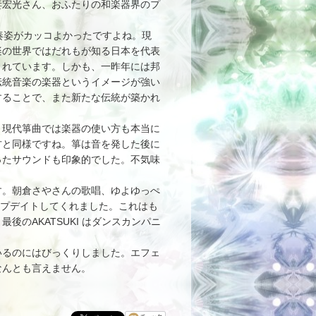
妻宏光さん、おふたりの和楽器界のプ
奏姿がカッコよかったですよね。現
楽の世界ではだれもが知る日本を代表
されています。しかも、一昨年には邦
伝統音楽の楽器というイメージが強い
することで、また新たな伝統が築かれ
、現代箏曲では楽器の使い方も本当に
方と同様ですね。箏は音を発した後に
ったサウンドも印象的でした。不気味
。朝倉さやさんの歌唱、ゆよゆっぺ
アップデイトしてくれました。これはも
のAKATSUKI はダンスカンパニ
るのにはびっくりしました。エフェ
なんとも言えません。