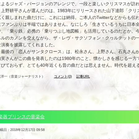
によるジャズ・バージョンのアレンジで、一段と楽しいクリスマスが訪
上野耕平さんが選んだのは、1983年にリリースされた山下達郎「クリ
広く親しまれた曲だけに、これには納得。ご本人のTwitterなどからも
道ファンぶりは半端ではありません。なにしろ「生きているうちに日本
で、「乗り鉄」必携の「乗りつぶし地図帳」も活用しているのだとか。
ベルのカノンを交えながら、ザ・レヴ・サクソフォン・クヮルテットの
な演奏を披露してくれました。
最後の「恋人がサンタクロース」は、松永さん、上野さん、石丸さんが
由実さんがこの曲を発表したのは1980年のこと。懐かしさを感じる一
古びておらず、とても40年近くも昔の曲だとは思えません。時代を超え
尾洋一（音楽ジャーナリスト）
コメント(0)
記事URL
楽器プリンスの音楽会
稿日：2018年12月17日 09:58