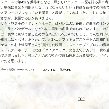
コンクールで第4位を獲得するなど、輝かしいコンクール歴を誇る実力者
ず、映像に音楽を同期させなければならないという特殊な条件での演奏
器とアンサンブルをしている感覚」と表現してくれました。これには納
はさすが。脱帽するほかありません。
ザギトワ選手の「ドン・キホーテ」はバレエの定番曲。作曲者のミンク
め、「ラ・バヤデール」などバレエ音楽の名曲で知られています。これ
りは、実際に劇場で踊るための音楽といっていいでしょう。そんな踊り
の相性はばっちり。あらためて、バレエとフィギュアスケートの親和性
ゲストの村上佳菜子さんが演技した映画「マスク・オブ・ゾロ」の音楽
ジェームズ・ホーナーは映画「タイタニック」の音楽でアカデミー賞を
画で活躍しました。村上さんののびやかで躍動感あふれる演技と、ダイ
ていたと思います。
尾洋一（音楽ジャーナリスト）
コメント(1)
記事URL
TOP