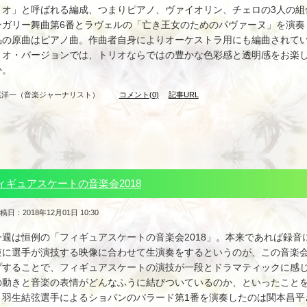
リオ」と呼ばれる編成、つまりピアノ、ヴァイオリン、チェロの3人の組
ンガリー舞曲第6番とラヴェルの「亡き王女のためのパヴァーヌ」を演奏
品の原曲はピアノ曲。作曲者自身によりオーケストラ用にも編曲されて
リオ・バージョンでは、トリオならではの豊かな色彩感と透明感をお楽
か。
尾洋一（音楽ジャーナリスト）
コメント(0)
記事URL
ィギュアスケートの音楽会2018
稿日：2018年12月01日 10:30
今週は恒例の「フィギュアスケートの音楽会2018」。本来であれば録
逆に選手が演技する映像に合わせて生演奏をするというのが、この音楽
プすることで、フィギュアスケートの演技が一段とドラマティックに感
の動きと音楽の表情がどんなふうに結びついているのか、といったこと
羽生結弦選手によるショパンのバラード第1番を演奏したのは関本昌平さ