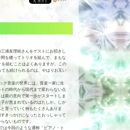
の三浦友理枝さんをゲストにお招きし
合間を縫ってトリオを組んで、まもな
オを組むことはよくありますが、この
っても続けられるのは、やはりお互い
ック音楽の世界には、音楽一家に生
ルトの時代から現代まで変わらない点
りは親の意向で第一歩がスタートしま
た子が恵まれているのはたしか。しか
へと育っていく例もたくさんありま
指すきっかけになったとおっしゃって
からないものです。
では今回のような通称「ピアノ・ト