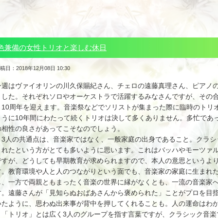
色兼備の女性トリオと楽しむ休日
稿日：2018年12月08日 10:30
今週はヴァイオリンの川久保賜紀さん、チェロの遠藤真理さん、ピアノ
ました。それぞれソロやオーケストラで活躍するみなさんですが、その
く10周年を迎えます。音楽祭などでソリストが集まった際に臨時のトリ
ように10年間にわたって続くトリオは決して多くありません。多忙であ
の相性の良さがあってこそなのでしょう。
3人の共通点は、音楽家ではなく、一般家庭の出身であること。クラシ
まれたという方がとても多いように思います。これはバッハやモーツァ
ですが、どうしても早期教育が求められますので、本人の意思というよ
す。教育環境や人と人のつながりという面でも、音楽家の家庭に生まれ
し、一方で両親ともまったく音楽の世界に縁がなくとも、一流の音楽家
す。遠藤さんが「見知らぬおばあさんから褒められた」ことがプロを目
いたように、思わぬ出来事が背中を押してくれることも。人の運命はわ
「トリオ」とは広く3人のグループを指す言葉ですが、クラシック音楽