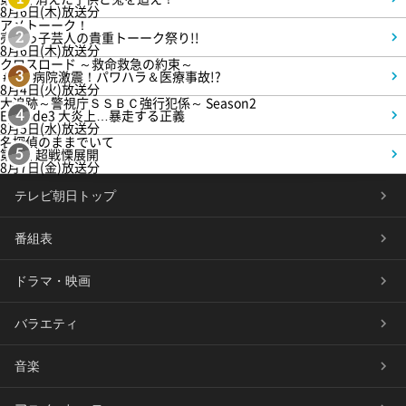
8月6日(木)放送分
アメトーーク！
売れっ子芸人の貴重トーーク祭り!!
2
8月6日(木)放送分
クロスロード ～救命救急の約束～
＃5 病院激震！パワハラ＆医療事故!?
3
8月4日(火)放送分
大追跡～警視庁ＳＳＢＣ強行犯係～ Season2
Episode3 大炎上…暴走する正義
4
8月5日(水)放送分
名探偵のままでいて
第4話 超戦慄展開
5
8月7日(金)放送分
テレビ朝日トップ
番組表
ドラマ・映画
バラエティ
音楽