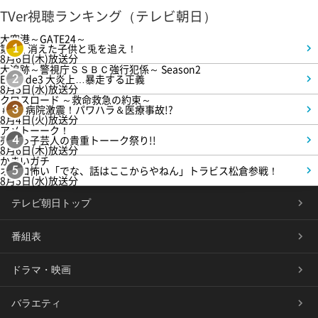
TVer視聴ランキング（テレビ朝日）
大空港～GATE24～
第3話 消えた子供と兎を追え！
1
8月6日(木)放送分
大追跡～警視庁ＳＳＢＣ強行犯係～ Season2
Episode3 大炎上…暴走する正義
2
8月5日(水)放送分
クロスロード ～救命救急の約束～
＃5 病院激震！パワハラ＆医療事故!?
3
8月4日(火)放送分
アメトーーク！
売れっ子芸人の貴重トーーク祭り!!
4
8月6日(木)放送分
かまいガチ
オモロ怖い「でな、話はここからやねん」トラビス松倉参戦！
5
8月5日(水)放送分
テレビ朝日トップ
番組表
ドラマ・映画
バラエティ