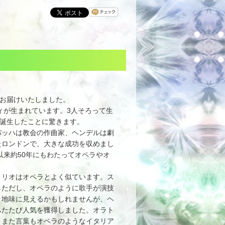
をお届けいたしました。
ィが生まれています。3人そろって生
て誕生したことに驚きます。
ッハは教会の作曲家、ヘンデルは劇
たロンドンで、大きな成功を収めまし
以来約50年にもわたってオペラやオ
リオはオペラとよく似ています。ス
。ただし、オペラのように歌手が演技
と地味に見えるかもしれませんが、ヘ
ふたたび人気を獲得しました。オラト
、また言葉もオペラのようなイタリア