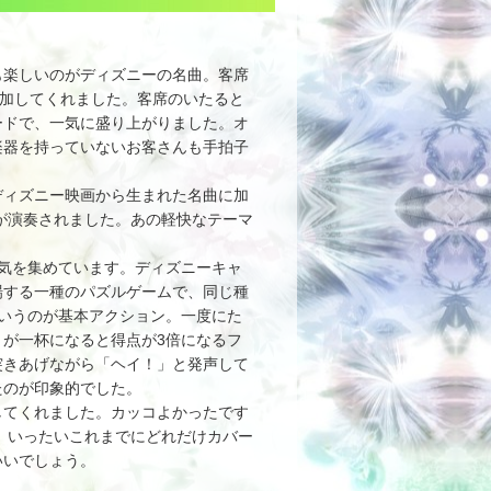
も楽しいのがディズニーの名曲。客席
参加してくれました。客席のいたると
ードで、一気に盛り上がりました。オ
楽器を持っていないお客さんも手拍子
ィズニー映画から生まれた名曲に加
が演奏されました。あの軽快なテーマ
人気を集めています。ディズニーキャ
場する一種のパズルゲームで、同じ種
いうのが基本アクション。一度にた
が一杯になると得点が3倍になるフ
突きあげながら「ヘイ！」と発声して
たのが印象的でした。
てくれました。カッコよかったです
が、いったいこれまでにどれだけカバー
いいでしょう。