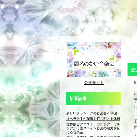
若
公式サイト
投
新着記事
新しいクラシックの音楽会2026夏
オペラ歌手が秘密を打ち明ける休日
世界的ピアニスト ガルシア・ガル
シアが母国スペイン音楽の魅力を伝
える音楽会