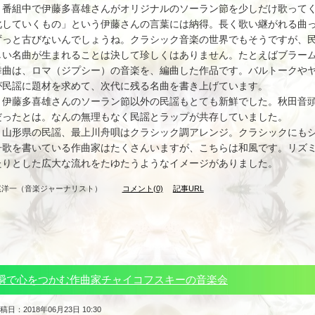
番組中で伊藤多喜雄さんがオリジナルのソーラン節を少しだけ歌ってく
化していくもの」という伊藤さんの言葉には納得。長く歌い継がれる曲
ずっと古びないんでしょうね。クラシック音楽の世界でもそうですが、
しい名曲が生まれることは決して珍しくはありません。たとえばブラー
舞曲は、ロマ（ジプシー）の音楽を、編曲した作品です。バルトークや
が民謡に題材を求めて、次代に残る名曲を書き上げています。
伊藤多喜雄さんのソーラン節以外の民謡もとても新鮮でした。秋田音頭
だったとは。なんの無理もなく民謡とラップが共存していました。
山形県の民謡、最上川舟唄はクラシック調アレンジ。クラシックにもシ
舟歌を書いている作曲家はたくさんいますが、こちらは和風です。リズ
たりとした広大な流れをたゆたうようなイメージがありました。
尾洋一（音楽ジャーナリスト）
コメント(0)
記事URL
瞬で心をつかむ作曲家チャイコフスキーの音楽会
稿日：2018年06月23日 10:30