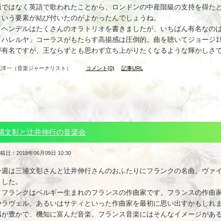
語ではなく英語で歌われたことから、ロンドンの中産階級の支持を得た
という要素が結び付いたのがよかったんでしょうね。
ヘンデルはたくさんのオラトリオを書きましたが、いちばん有名なのは
「ハレルヤ」コーラスがもたらす高揚感は圧倒的。曲を聴いてジョージ1
が有名ですが、王ならずとも思わず立ち上がりたくなるような輝かしさ
尾洋一（音楽ジャーナリスト）
コメント(0)
記事URL
浦文彰と辻井伸行の音楽会
稿日：2018年06月09日 10:30
今週は三浦文彰さんと辻井伸行さんのおふたりにフランクの名曲、ヴァ
ました。
フランクはベルギー生まれのフランスの作曲家です。フランスの作曲家
やラヴェル、あるいはサティといった作曲家を最初に思い出すかもしれ
感が豊かで、機知に富んだ音楽。フランス音楽にはそんなイメージがあ