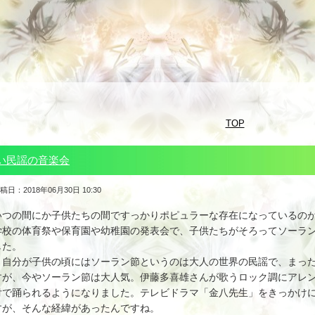
TOP
い民謡の音楽会
稿日：2018年06月30日 10:30
いつの間にか子供たちの間ですっかりポピュラーな存在になっているの
学校の体育祭や保育園や幼稚園の発表会で、子供たちがそろってソーラ
した。
自分が子供の頃にはソーラン節というのは大人の世界の民謡で、まった
すが、今やソーラン節は大人気。伊藤多喜雄さんが歌うロック調にアレ
付で踊られるようになりました。テレビドラマ「金八先生」をきっかけ
すが、そんな経緯があったんですね。