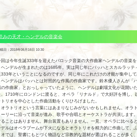
読みの天才・ヘンデルの音楽会
稿日：2018年06月16日 10:30
今回は今年生誕333年を迎えたバロック音楽の大作曲家ヘンデルの音楽
ヘンデルが生まれたのは1685年。実は同じ年にバッハとスカルラッテ
誕333年ということになるのですが、同じ年にこれだけの才能が集中し
ヘンデルはバッハとは対照的な作風の作曲家です。鈴木優人さんが「バ
場の作曲家」とおっしゃっていたように、ヘンデルは劇場文化が花開い
た。1710年にロンドンに渡ると、オペラ「リナルド」で大好評を博し、
ラトリオを中心とした作曲活動をくりひろげました。
オラトリオという言葉にはあまりなじみがないかもしれません。オラト
トーリーに沿って音楽が進み、歌手や合唱とオーケストラが共演します
することはありません。舞台装置もありません。一見、オペラに比べる
ンデルはオペラブームが下火になるとオラトリオを精力的に作曲して、
リオでは、聖書にもとづく物語など宗教的な題材が選ばれることが多く