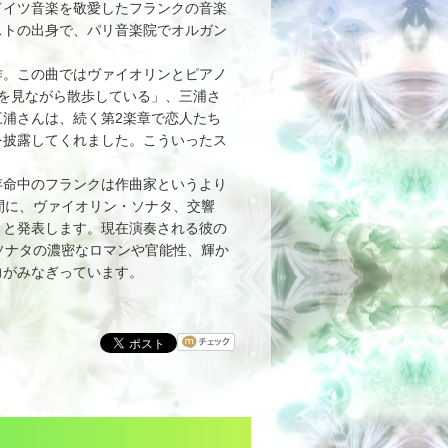
イツ音楽を敬愛したフランクの音楽
ストの出身で、パリ音楽院でオルガン
。
。この曲ではヴァイオリンとピアノ
を見ながら散歩している」、三浦さ
浦さんは、続く第2楽章で恋人たち
を披露してくれました。こういったス
命中のフランクは作曲家というより
間に、ヴァイオリン・ソナタ、交響
々と発表します。現在演奏される彼の
ソナタの濃密なロマンや官能性、輝か
力がみなぎっています。