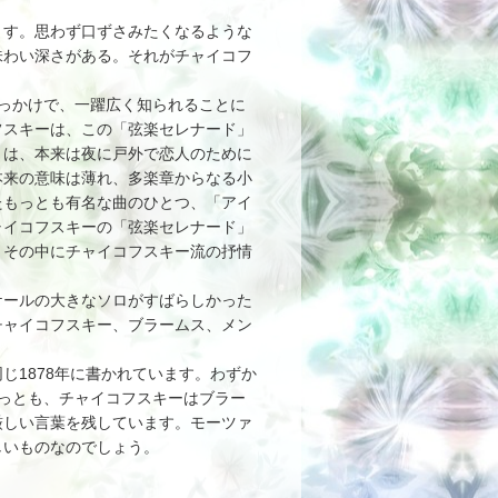
ます。思わず口ずさみたくなるような
味わい深さがある。それがチャイコフ
っかけで、一躍広く知られることに
フスキーは、この「弦楽セレナード」
とは、本来は夜に戸外で恋人のために
本来の意味は薄れ、多楽章からなる小
たもっとも有名な曲のひとつ、「アイ
ャイコフスキーの「弦楽セレナード」
、その中にチャイコフスキー流の抒情
ールの大きなソロがすばらしかった
チャイコフスキー、ブラームス、メン
1878年に書かれています。わずか
っとも、チャイコフスキーはブラー
厳しい言葉を残しています。モーツァ
しいものなのでしょう。