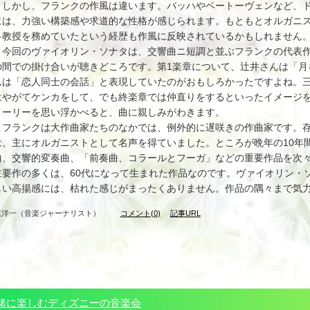
しかし、フランクの作風は違います。バッハやベートーヴェンなど、ド
には、力強い構築感や求道的な性格が感じられます。もともとオルガニ
科教授を務めていたという経歴も作風に反映されているかもしれません
今回のヴァイオリン・ソナタは、交響曲ニ短調と並ぶフランクの代表作
の間での掛け合いが聴きどころです。第1楽章について、辻井さんは「月
んは「恋人同士の会話」と表現していたのがおもしろかったですよね。三
はやがてケンカをして、でも終楽章では仲直りをするといったイメージ
トーリーを思い浮かべると、曲に親しみがわきます。
フランクは大作曲家たちのなかでは、例外的に遅咲きの作曲家です。存
は、主にオルガニストとして名声を得ていました。ところが晩年の10年
曲、交響的変奏曲、「前奏曲、コラールとフーガ」などの重要作品を次
主要作の多くは、60代になって生まれた作品なのです。ヴァイオリン・
しい高揚感には、枯れた感じがまったくありません。作品の隅々まで気
尾洋一（音楽ジャーナリスト）
コメント(0)
記事URL
緒に楽しむディズニーの音楽会