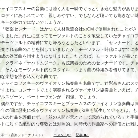
チャイコフスキーの音楽には聴く人を一瞬でぐっと引き込む魅力があり
メロディにあふれていて、親しみやすい、でもなんど聴いても飽きない
スキーの魅力ではないでしょうか。
「弦楽セレナード」はかつて人材派遣会社のCMで使用されたことがき
なりました。終生に渡ってモーツァルトのことを敬愛していたチャイコ
でモーツァルトの精神に立ち帰ろうとしたといいます。「セレナード」
演奏される曲のことを指していましたが、モーツァルト時代にはすでに
編成の器楽曲を指すようになりました。たとえば、モーツァルトが書い
ネ・クライネ・ナハトムジーク」も弦楽器のためのセレナードです。チ
は、そんなモーツァルト的なスタイル、つまり曲の枠組みを借りてきて
的な楽想を注ぎ込んだ名曲です。
チャイコフスキーのヴァイオリン協奏曲も名曲です。辻彩奈さんのスケ
ですよね。コンサートでよく演奏されるヴァイオリン協奏曲といえば、
デルスゾーン、ベートーヴェンが「四強」でしょう。
偶然ですが、チャイコフスキーとブラームスのヴァイオリン協奏曲は同じ
一年の間に歴史に残るヴァイオリン協奏曲が2曲も誕生しているとは。も
ムスの作品を評価せず、「並の人間が天才として認められている」と手
ルトに対する絶対的な尊敬とは対照的。同時代の作曲家への評価とは難
尾洋一（音楽ジャーナリスト）
コメント(0)
記事URL