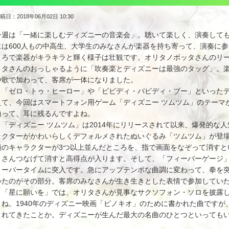
稿日：2018年06月02日 10:30
今週は「一緒に楽しむディズニーの音楽会」。聴いて楽しく、演奏して
には600人もの中高生、大学生のみなさんが楽器を持ち寄って、演奏に
ころで楽器がキラキラと輝く様子は壮観です。オリタノボッタさんのリ
リタさんのおっしゃるように「吹奏楽とディズニーは最強のタッグ」。
や歌で加わって、客席が一体になりました。
「ゼロ・トゥ・ヒーロー」や「ビビディ・バビディ・ブー」といったデ
えて、今回はスマートフォン用ゲーム「ディズニー ツムツム」のテーマ
曲って、耳に残るんですよね。
「ディズニー ツムツム」は2014年にリリースされて以来、爆発的な
ラクターがかわいらしくデフォルメされたぬいぐるみ「ツムツム」が登
類のキャラクターが3つ以上並んだところを、指で画面をなぞって消すと
くさんつなげて消すと高得点が入ります。そして、「フィーバーゲージ」
ィーバータイムに突入です。急にアップテンポな曲調に変わって、拳を
いたのがその部分。客席のみなさんが生き生きとした表情で参加してい
「星に願いを」では、オリタさんが見事なサクソフォン・ソロを披露し
よね。1940年のディズニー映画「ピノキオ」のために書かれた曲です
されてきたことか。ディズニーが生んだ最大の名曲のひとつといっても