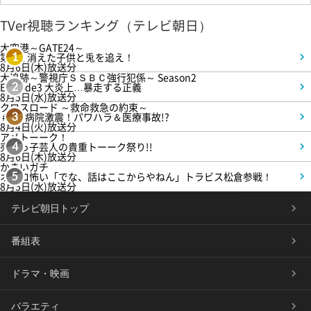
TVer視聴ランキング（テレビ朝日）
大空港～GATE24～
第3話 消えた子供と兎を追え！
1
8月6日(木)放送分
大追跡～警視庁ＳＳＢＣ強行犯係～ Season2
Episode3 大炎上…暴走する正義
2
8月5日(水)放送分
クロスロード ～救命救急の約束～
＃5 病院激震！パワハラ＆医療事故!?
3
8月4日(火)放送分
アメトーーク！
売れっ子芸人の貴重トーーク祭り!!
4
8月6日(木)放送分
かまいガチ
オモロ怖い「でな、話はここからやねん」トラビス松倉参戦！
5
8月5日(水)放送分
テレビ朝日トップ
番組表
ドラマ・映画
バラエティ