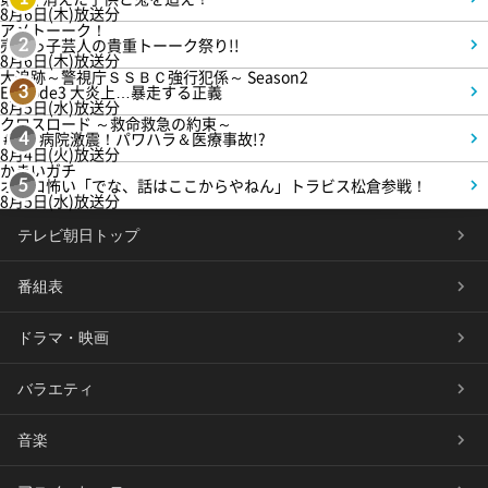
8月6日(木)放送分
アメトーーク！
売れっ子芸人の貴重トーーク祭り!!
2
8月6日(木)放送分
大追跡～警視庁ＳＳＢＣ強行犯係～ Season2
Episode3 大炎上…暴走する正義
3
8月5日(水)放送分
クロスロード ～救命救急の約束～
＃5 病院激震！パワハラ＆医療事故!?
4
8月4日(火)放送分
かまいガチ
オモロ怖い「でな、話はここからやねん」トラビス松倉参戦！
5
8月5日(水)放送分
テレビ朝日トップ
番組表
ドラマ・映画
バラエティ
音楽