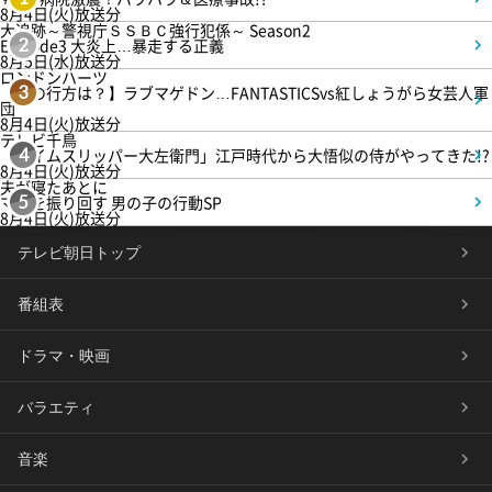
8月4日(火)放送分
大追跡～警視庁ＳＳＢＣ強行犯係～ Season2
Episode3 大炎上…暴走する正義
2
8月5日(水)放送分
ロンドンハーツ
【恋の行方は？】ラブマゲドン…FANTASTICSvs紅しょうがら女芸人軍
3
団
8月4日(火)放送分
テレビ千鳥
「タイムスリッパー大左衛門」江戸時代から大悟似の侍がやってきた!?
4
8月4日(火)放送分
夫が寝たあとに
ママを振り回す 男の子の行動SP
5
8月4日(火)放送分
テレビ朝日トップ
番組表
ドラマ・映画
バラエティ
音楽