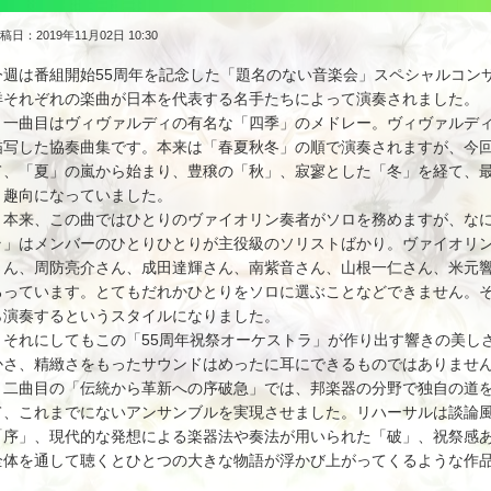
稿日：2019年11月02日 10:30
今週は番組開始55周年を記念した「題名のない音楽会」スペシャルコン
洋それぞれの楽曲が日本を代表する名手たちによって演奏されました。
一曲目はヴィヴァルディの有名な「四季」のメドレー。ヴィヴァルディ
描写した協奏曲集です。本来は「春夏秋冬」の順で演奏されますが、今
て、「夏」の嵐から始まり、豊穣の「秋」、寂寥とした「冬」を経て、
う趣向になっていました。
本来、この曲ではひとりのヴァイオリン奏者がソロを務めますが、なに
ラ」はメンバーのひとりひとりが主役級のソリストばかり。ヴァイオリ
さん、周防亮介さん、成田達輝さん、南紫音さん、山根一仁さん、米元
ろっています。とてもだれかひとりをソロに選ぶことなどできません。
ら演奏するというスタイルになりました。
それにしてもこの「55周年祝祭オーケストラ」が作り出す響きの美しさ
かさ、精緻さをもったサウンドはめったに耳にできるものではありませ
二曲目の「伝統から革新への序破急」では、邦楽器の分野で独自の道を
て、これまでにないアンサンブルを実現させました。リハーサルは談論
「序」、現代的な発想による楽器法や奏法が用いられた「破」、祝祭感
全体を通して聴くとひとつの大きな物語が浮かび上がってくるような作