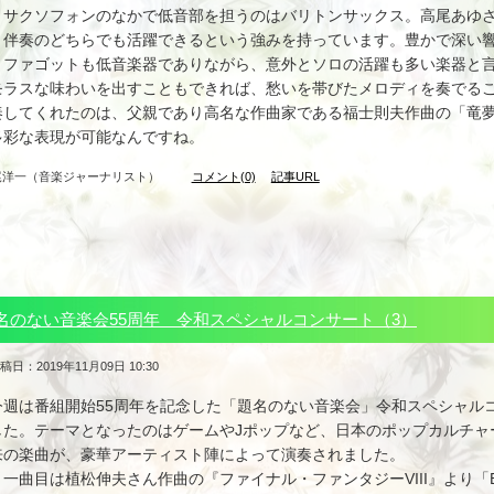
サクソフォンのなかで低音部を担うのはバリトンサックス。高尾あゆさ
と伴奏のどちらでも活躍できるという強みを持っています。豊かで深い
ファゴットも低音楽器でありながら、意外とソロの活躍も多い楽器と言
モラスな味わいを出すこともできれば、愁いを帯びたメロディを奏でる
奏してくれたのは、父親であり高名な作曲家である福士則夫作曲の「竜
多彩な表現が可能なんですね。
尾洋一（音楽ジャーナリスト）
コメント(0)
記事URL
名のない音楽会55周年 令和スペシャルコンサート（3）
稿日：2019年11月09日 10:30
今週は番組開始55周年を記念した「題名のない音楽会」令和スペシャル
した。テーマとなったのはゲームやJポップなど、日本のポップカルチャ
来の楽曲が、豪華アーティスト陣によって演奏されました。
一曲目は植松伸夫さん作曲の『ファイナル・ファンタジーVIII』より「Ey