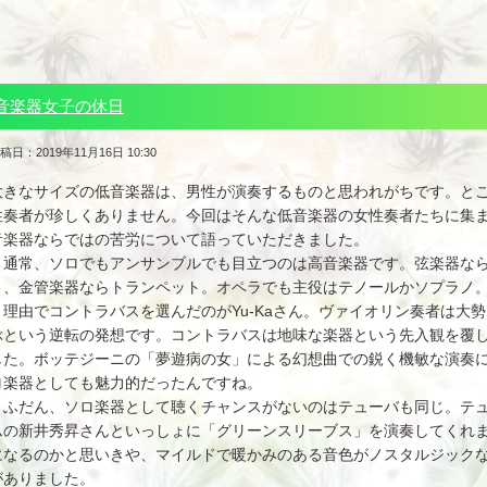
音楽器女子の休日
稿日：2019年11月16日 10:30
大きなサイズの低音楽器は、男性が演奏するものと思われがちです。と
性奏者が珍しくありません。今回はそんな低音楽器の女性奏者たちに集
音楽器ならではの苦労について語っていただきました。
通常、ソロでもアンサンブルでも目立つのは高音楽器です。弦楽器なら
ト、金管楽器ならトランペット。オペラでも主役はテノールかソプラノ
う理由でコントラバスを選んだのがYu-Kaさん。ヴァイオリン奏者は大
ぶという逆転の発想です。コントラバスは地味な楽器という先入観を覆
した。ボッテジーニの「夢遊病の女」による幻想曲での鋭く機敏な演奏
ロ楽器としても魅力的だったんですね。
ふだん、ソロ楽器として聴くチャンスがないのはテューバも同じ。テュ
ムの新井秀昇さんといっしょに「グリーンスリーブス」を演奏してくれ
になるのかと思いきや、マイルドで暖かみのある音色がノスタルジック
がありました。