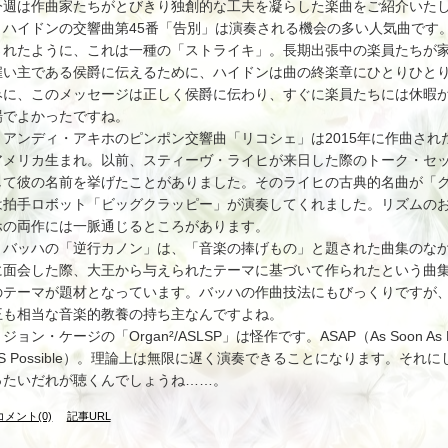
今週は作曲家たちがとびきり独創的な工夫を凝らした楽曲をご紹介いた
ハイドンの交響曲第45番「告別」は演奏される機会の多い人気曲です
されたように、これは一種の「ストライキ」。長期出張中の楽員たちが
雇い主である侯爵に伝えるために、ハイドンは曲の終楽章にひとりひと
みに、このメッセージは正しく侯爵に伝わり、すぐに楽員たちには休暇
場でよかったですね。
アンディ・アキホのピンポン交響曲「リコシェ」は2015年に作曲された
アメリカ生まれ。以前、スティーヴ・ライヒが来日した際のトーク・セ
して彼の名前を挙げたことがありました。そのライヒの古典的名曲が「
は拍手ロボット「ビッグクラッピー」が演奏してくれました。リズムの
ホの両作には一脈通じるところがあります。
バッハの「逆行カノン」は、「音楽の捧げもの」と題された曲集のなか
に面会した際、大王から与えられたテーマに基づいて作られたという曲
のテーマが題材となっています。バッハの作曲技法にもびっくりですが
王も相当な音楽的教養の持ち主なんですよね。
ョン・ケージの「Organ²/ASLSP」は怪作です。ASAP（As Soon As Po
aS Possible）。理論上は無限に遅く演奏できることになります。そ
ったいだれが聴くんでしょうね……。
コメント(0)
記事URL