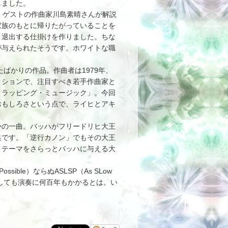
しました。
。ゲストの作曲家川島素晴さんが解説
家族のもとに帰りたがっていることを
り退出する仕掛けを作りました。ちな
が与えられたそうです。ホワイトな職
ばかりの作品。作曲者は1979年、
ッションで、注目すべき若手作曲家と
クラッピング・ミュージック」。今回
おもしろさという点で、ライヒとアキ
の一曲。バッハがフリードリヒ大王
集です。「逆行カノン」でもその大王
、テーマをさらっとバッハに与える大
ssible）ならぬASLSP（As SLow
れにしても演奏に何百年もかかるとは。い