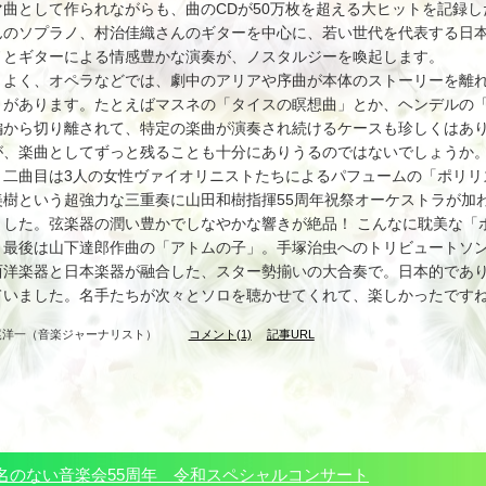
マ曲として作られながらも、曲のCDが50万枚を超える大ヒットを記録
んのソプラノ、村治佳織さんのギターを中心に、若い世代を代表する日
ノとギターによる情感豊かな演奏が、ノスタルジーを喚起します。
よく、オペラなどでは、劇中のアリアや序曲が本体のストーリーを離れ
とがあります。たとえばマスネの「タイスの瞑想曲」とか、ヘンデルの
編から切り離されて、特定の楽曲が演奏され続けるケースも珍しくはあ
が、楽曲としてずっと残ることも十分にありうるのではないでしょうか
二曲目は3人の女性ヴァイオリニストたちによるパフュームの「ポリリ
美樹という超強力な三重奏に山田和樹指揮55周年祝祭オーケストラが加
ました。弦楽器の潤い豊かでしなやかな響きが絶品！ こんなに耽美な「
最後は山下達郎作曲の「アトムの子」。手塚治虫へのトリビュートソン
西洋楽器と日本楽器が融合した、スター勢揃いの大合奏で。日本的であ
ていました。名手たちが次々とソロを聴かせてくれて、楽しかったです
尾洋一（音楽ジャーナリスト）
コメント(1)
記事URL
名のない音楽会55周年 令和スペシャルコンサート