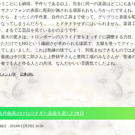
いうことにも納得。手作りである以上、完全に同一の楽器はどこにもあ
サクソフォンの表面に彫刻が施される場面もおもしろかったですよね。
ったら、まったくの手作業。自作の工具まで使って、グリグリと表面を
うなってしまうんだろう……」とドキドキせずにはいられません。楽器
か、まるで工芸品を見ているかのようです。
最大の驚きは、トロンボーンのスライド管をまっすぐに調整する力技。長さ
っただけでもNGという繊細さが求められる場面で、太腿を使ってグイッ
してしまいました。これは熟練の技でしょう。到底まねできるものでは
最後は中川英二郎さんと上野耕平さんと豊岡工場のみなさんが「聖者の
を奏でる人と作る人との共演。なんだかいい雰囲気でしたよね。
コメント(0)
記事URL
名作曲家のひねりすぎた楽曲を楽しむ休日
稿日：2019年11月23日 10:30