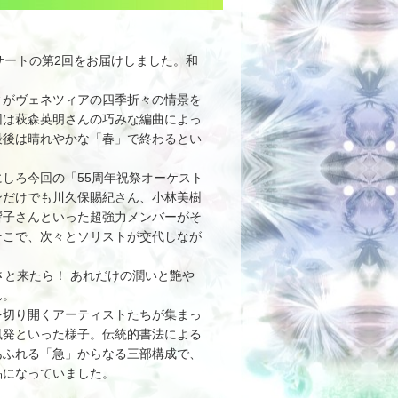
サートの第2回をお届けしました。和
がヴェネツィアの四季折々の情景を
回は萩森英明さんの巧みな編曲によっ
最後は晴れやかな「春」で終わるとい
しろ今回の「55周年祝祭オーケスト
ンだけでも川久保賜紀さん、小林美樹
響子さんといった超強力メンバーがそ
そこで、次々とソリストが交代しなが
と来たら！ あれだけの潤いと艶や
ん。
切り開くアーティストたちが集まっ
風発といった様子。伝統的書法による
あふれる「急」からなる三部構成で、
品になっていました。