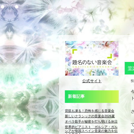
管
公式サイト
投
新着記事
背筋も凍る！恐怖を感じる音楽会
新しいクラシックの音楽会2026夏
オペラ歌手が秘密を打ち明ける休日
世界的ピアニスト ガルシア・ガル
シアが母国スペイン音楽の魅力を伝