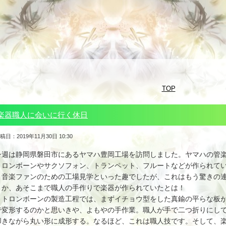
TOP
楽器職人に会いに行く休日
稿日：2019年11月30日 10:30
今週は静岡県磐田市にあるヤマハ豊岡工場を訪問しました。ヤマハの管
トロンボーンやサクソフォン、トランペット、フルートなどが作られて
音楽ファンのための工場見学といった趣でしたが、これはもう驚きの連
さか、あそこまで職人の手作りで楽器が作られていたとは！
トロンボーンの製造工程では、まずイチョウ型をした真鍮の平らな板が
で変形するのかと思いきや、よもやの手作業。職人が手で二つ折りにし
叩きながら丸い形に成形する。なるほど、これは職人技です。そして、