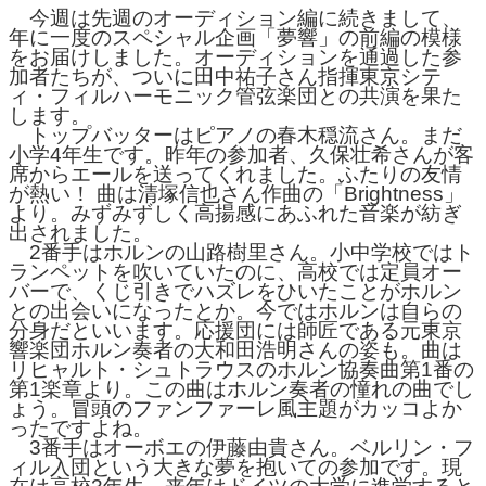
今週は先週のオーディション編に続きまして、
年に一度のスペシャル企画「夢響」の前編の模様
をお届けしました。オーディションを通過した参
加者たちが、ついに田中祐子さん指揮東京シテ
ィ・フィルハーモニック管弦楽団との共演を果た
します。
トップバッターはピアノの春木穏流さん。まだ
小学4年生です。昨年の参加者、久保壮希さんが客
席からエールを送ってくれました。ふたりの友情
が熱い！ 曲は清塚信也さん作曲の「Brightness」
より。みずみずしく高揚感にあふれた音楽が紡ぎ
出されました。
2番手はホルンの山路樹里さん。小中学校ではト
ランペットを吹いていたのに、高校では定員オー
バーで、くじ引きでハズレをひいたことがホルン
との出会いになったとか。今ではホルンは自らの
分身だといいます。応援団には師匠である元東京
響楽団ホルン奏者の大和田浩明さんの姿も。曲は
リヒャルト・シュトラウスのホルン協奏曲第1番の
第1楽章より。この曲はホルン奏者の憧れの曲でし
ょう。冒頭のファンファーレ風主題がカッコよか
ったですよね。
3番手はオーボエの伊藤由貴さん。ベルリン・フ
ィル入団という大きな夢を抱いての参加です。現