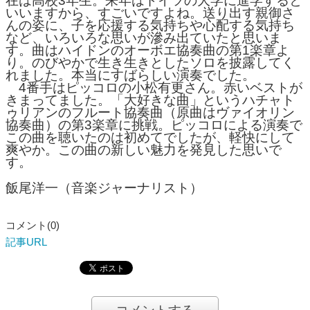
在は高校3年生。来年はドイツの大学に進学すると
いいますから、すごいですよね。送り出す親御さ
んの姿に、子を応援する気持ちや心配する気持ち
など、いろいろな思いが滲み出ていたと思いま
す。曲はハイドンのオーボエ協奏曲の第1楽章よ
り。のびやかで生き生きとしたソロを披露してく
れました。本当にすばらしい演奏でした。
4番手はピッコロの小松有更さん。赤いベストが
きまってました。「大好きな曲」というハチャト
ゥリアンのフルート協奏曲（原曲はヴァイオリン
協奏曲）の第3楽章に挑戦。ピッコロによる演奏で
この曲を聴いたのは初めてでしたが、軽快にして
爽やか。この曲の新しい魅力を発見した思いで
す。
飯尾洋一（音楽ジャーナリスト）
コメント(0)
記事URL