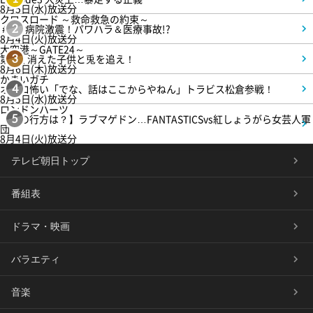
8月5日(水)放送分
クロスロード ～救命救急の約束～
＃5 病院激震！パワハラ＆医療事故!?
2
8月4日(火)放送分
大空港～GATE24～
第3話 消えた子供と兎を追え！
3
8月6日(木)放送分
かまいガチ
オモロ怖い「でな、話はここからやねん」トラビス松倉参戦！
4
8月5日(水)放送分
ロンドンハーツ
【恋の行方は？】ラブマゲドン…FANTASTICSvs紅しょうがら女芸人軍
5
団
8月4日(火)放送分
テレビ朝日トップ
番組表
ドラマ・映画
バラエティ
音楽