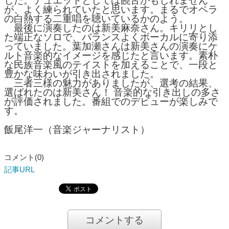
した。デュエットとしては饒舌かもしれません
が、よく練られていたと思います。まるでオペラ
の白熱する二重唱を聴いているかのよう。
最後に演奏したのは新美麻奈さん。キリリとし
た端正なソロで、バランスよくボーカルに寄り添
っていました。葉加瀬さんは新美さんの演奏にケ
ルト音楽的なイメージを感じたと言います。素朴
な民族音楽風のテイストを加えることで、一段と
豊かな味わいが引き出されました。
三者三様の魅力がありましたが、選考の結果、
選ばれたのは新美さん！ 音楽的な引き出しの多さ
が評価されました。番組でのデビューが楽しみで
す。
飯尾洋一（音楽ジャーナリスト）
コメント(0)
記事URL
コメントする