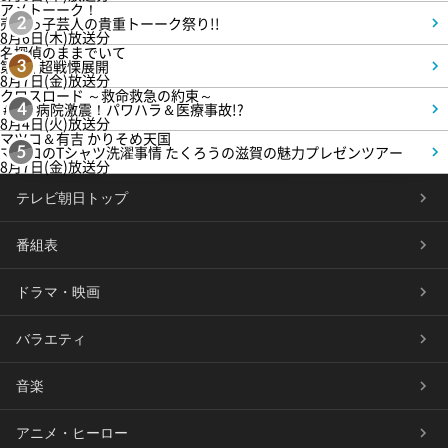
アメトーーク！
売れっ子芸人の貴重トーーク祭り!!
2
8月6日(木)放送分
名探偵のままでいて
第4話 超戦慄展開
3
8月7日(金)放送分
クロスロード ～救命救急の約束～
＃5 病院激震！パワハラ＆医療事故!?
4
8月4日(火)放送分
マツコ＆有吉 かりそめ天国
マツコのTシャツ洗濯事情 たくろうの滋賀の魅力プレゼンツアー
5
8月7日(金)放送分
テレビ朝日トップ
番組表
ドラマ・映画
バラエティ
音楽
アニメ・ヒーロー