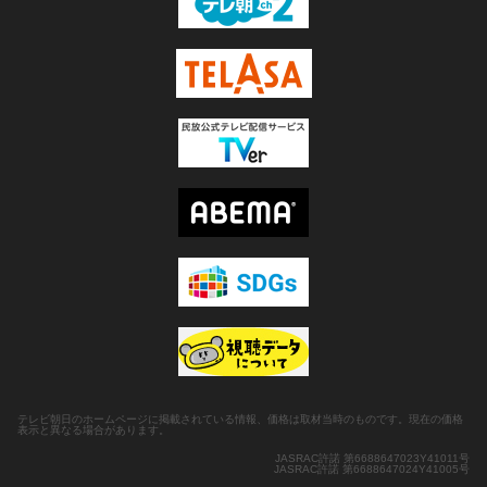
テレビ朝日のホームページに掲載されている情報、価格は取材当時のものです。現在の価格
表示と異なる場合があります。
JASRAC許諾 第6688647023Y41011号
JASRAC許諾 第6688647024Y41005号