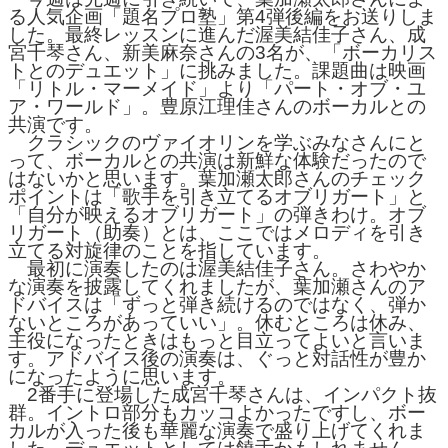
る人気企画「題名プロ塾」第4弾後編をお送りしま
した。最終レッスンに進んだ渥美結佳子さん、成
宮千琴さん、新美麻奈さんの3名が、「ボーカリス
トとのデュエット」に挑みました。課題曲は映画
「リトル・マーメイド」より「パート・オブ・ユ
ア・ワールド」。豊原江理佳さんのボーカルとの
共演です。
クラシックのヴァイオリンを学ぶみなさんにと
って、ボーカルとの共演は新鮮な体験だったので
はないかと思います。葉加瀬太郎さんのチェック
ポイントは「歌手を引き立てるオブリガート」と
「自分が映えるオブリガート」の弾きわけ。オブ
リガート（助奏）とは、ここではメロディを引き
立てる対旋律のことを指しています。
最初に演奏したのは渥美結佳子さん。さわやか
な演奏を披露してくれましたが、葉加瀬さんのア
ドバイスは「ずっと弾き続けるのではなく、弾か
ないところがあっていい」。休むところは休み、
主役になったときはもっと目立ってよいと言いま
す。アドバイス後の演奏は、ぐっと対話性が豊か
になったように思います。
2番手に登場した成宮千琴さんは、インパクト抜
群。イントロ部分もカッコよかったですし、ボー
カルが入った後も華麗な演奏で盛り上げてくれま