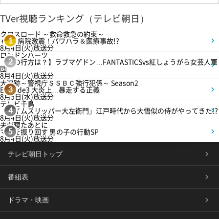
TVer視聴ランキング（テレビ朝日）
クロスロード ～救命救急の約束～
＃5 病院激震！パワハラ＆医療事故!?
1
8月4日(火)放送分
ロンドンハーツ
【恋の行方は？】ラブマゲドン…FANTASTICSvs紅しょうがら女芸人軍
2
団
8月4日(火)放送分
大追跡～警視庁ＳＳＢＣ強行犯係～ Season2
Episode3 大炎上…暴走する正義
3
8月5日(水)放送分
テレビ千鳥
「タイムスリッパー大左衛門」江戸時代から大悟似の侍がやってきた!?
4
8月4日(火)放送分
夫が寝たあとに
ママを振り回す 男の子の行動SP
5
8月4日(火)放送分
テレビ朝日トップ
番組表
ドラマ・映画