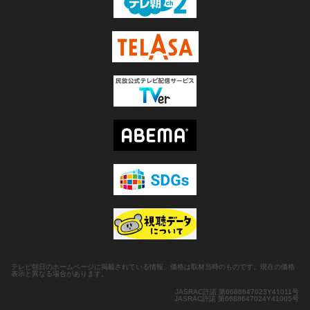
テレビ朝日のホームページに掲載されている情報、価格は取材当時のものです。現在の価格
表示と異なる場合があります。
JASRAC許諾 第6688647023Y41011号
JASRAC許諾 第6688647024Y41005号