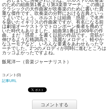
おしまいに演奏されたのは、ホルストの吹奏楽
のための組曲第1番より第3楽章マーチ。この曲は
クラシックの大作曲家が吹奏楽のために書いた貴
重な傑作です。吹奏楽の分野における古典といっ
てよいでしょう。ホルストは組曲「惑星」で名声
を築いたイギリスの作曲家ですが、有名になる前
は劇場オーケストラでトロンボーン奏者を務めて
いた時代もありました。組曲第1番は1909年の作
曲。まだ「惑星」を書く以前の作品です。背筋が
伸びるような格調高さ、流麗なメロディ、軽やか
なユーモアなど、いろんな要素をあわせもったマ
ーチでした。2つのメロディが同時に進むところは
カッコよかったですよね。
飯尾洋一（音楽ジャーナリスト）
コメント(0)
記事URL
コメントする