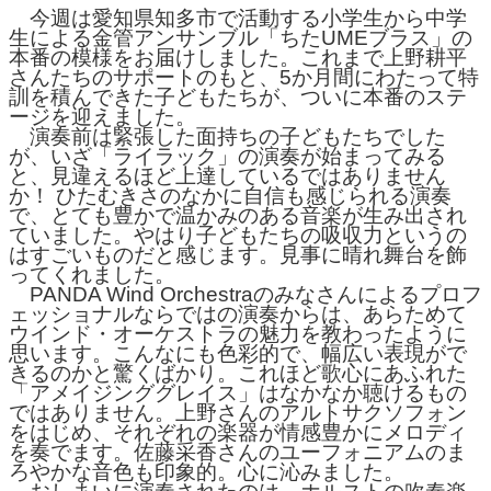
今週は愛知県知多市で活動する小学生から中学
生による金管アンサンブル「ちたUMEブラス」の
本番の模様をお届けしました。これまで上野耕平
さんたちのサポートのもと、5か月間にわたって特
訓を積んできた子どもたちが、ついに本番のステ
ージを迎えました。
演奏前は緊張した面持ちの子どもたちでした
が、いざ「ライラック」の演奏が始まってみる
と、見違えるほど上達しているではありません
か！ ひたむきさのなかに自信も感じられる演奏
で、とても豊かで温かみのある音楽が生み出され
ていました。やはり子どもたちの吸収力というの
はすごいものだと感じます。見事に晴れ舞台を飾
ってくれました。
PANDA Wind Orchestraのみなさんによるプロフ
ェッショナルならではの演奏からは、あらためて
ウインド・オーケストラの魅力を教わったように
思います。こんなにも色彩的で、幅広い表現がで
きるのかと驚くばかり。これほど歌心にあふれた
「アメイジンググレイス」はなかなか聴けるもの
ではありません。上野さんのアルトサクソフォン
をはじめ、それぞれの楽器が情感豊かにメロディ
を奏でます。佐藤采香さんのユーフォニアムのま
ろやかな音色も印象的。心に沁みました。