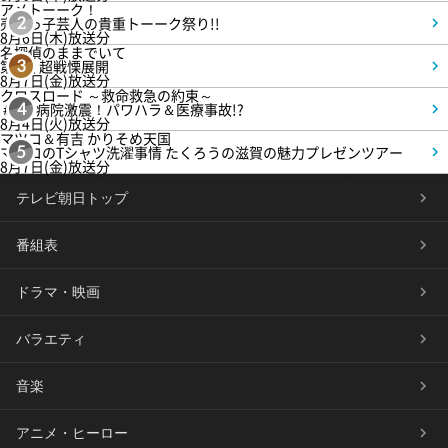
アメトーーク！
売れっ子芸人の貴重トーーク祭り!!
2
8月6日(木)放送分
名探偵のままでいて
第4話 超戦慄展開
3
8月7日(金)放送分
クロスロード ～救命救急の約束～
＃5 病院激震！パワハラ＆医療事故!?
4
8月4日(火)放送分
マツコ＆有吉 かりそめ天国
マツコのTシャツ洗濯事情 たくろうの滋賀の魅力プレゼンツアー
5
8月7日(金)放送分
テレビ朝日トップ
番組表
ドラマ・映画
バラエティ
音楽
アニメ・ヒーロー