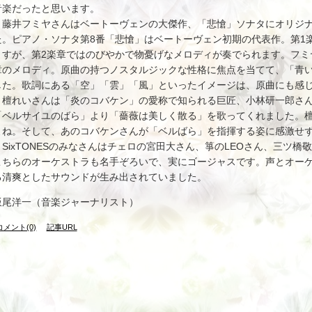
音楽だったと思います。
藤井フミヤさんはベートーヴェンの大傑作、「悲愴」ソナタにオリジナ
た。ピアノ・ソナタ第8番「悲愴」はベートーヴェン初期の代表作。第1
ますが、第2楽章ではのびやかで物憂げなメロディが奏でられます。フミ
章のメロディ。原曲の持つノスタルジックな性格に焦点を当てて、「青
した。歌詞にある「空」「雲」「風」といったイメージは、原曲にも感
檀れいさんは「炎のコバケン」の愛称で知られる巨匠、小林研一郎さん
「ベルサイユのばら」より「薔薇は美しく散る」を歌ってくれました。
よね。そして、あのコバケンさんが「ベルばら」を指揮する姿に感激せ
SixTONESのみなさんはチェロの宮田大さん、箏のLEOさん、三ツ
こちらのオーケストラも名手ぞろいで、実にゴージャスです。声とオー
る清爽としたサウンドが生み出されていました。
飯尾洋一（音楽ジャーナリスト）
コメント(0)
記事URL