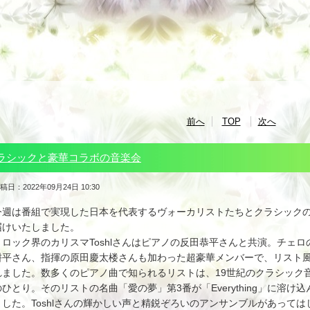
前へ
TOP
次へ
ラシックと豪華コラボの音楽会
稿日：2022年09月24日 10:30
今週は番組で実現した日本を代表するヴォーカリストたちとクラシック
届けいたしました。
ロック界のカリスマToshlさんはピアノの反田恭平さんと共演。チェ
耕平さん、指揮の原田慶太楼さんも加わった超豪華メンバーで、リスト風MISI
れました。数多くのピアノ曲で知られるリストは、19世紀のクラシック
のひとり。そのリストの名曲「愛の夢」第3番が「Everything」に溶
ました。Toshlさんの輝かしい声と精鋭ぞろいのアンサンブルがあって