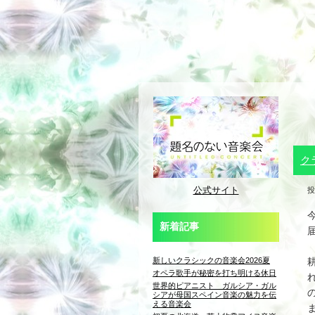
ク
公式サイト
投
新着記事
新しいクラシックの音楽会2026夏
オペラ歌手が秘密を打ち明ける休日
世界的ピアニスト ガルシア・ガル
シアが母国スペイン音楽の魅力を伝
える音楽会