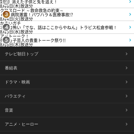
第3話 消えた子供と兎を追え！
2
8月6日(木)放送分
クロスロード ～救命救急の約束～
＃5 病院激震！パワハラ＆医療事故!?
3
8月4日(火)放送分
かまいガチ
オモロ怖い「でな、話はここからやねん」トラビス松倉参戦！
4
8月5日(水)放送分
アメトーーク！
売れっ子芸人の貴重トーーク祭り!!
5
8月6日(木)放送分
テレビ朝日トップ
番組表
ドラマ・映画
バラエティ
音楽
アニメ・ヒーロー