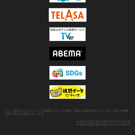
テレビ朝日のホームページに掲載されている情報、価格は取材当時のものです。現在の価格
表示と異なる場合があります。
JASRAC許諾 第6688647023Y41011号
JASRAC許諾 第6688647024Y41005号