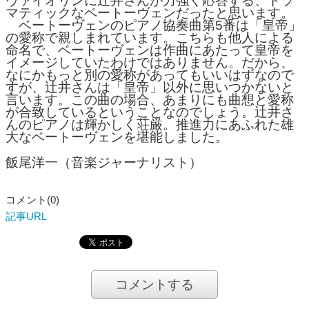
ヴァイオリンに辻井さんが力強く応答する、ドラ
マティックなベートーヴェンだったと思います。
ベートーヴェンのピアノ協奏曲第5番は「皇帝」
の愛称で親しまれています。こちらも他人による
命名で、ベートーヴェンは作曲にあたって皇帝を
イメージしていたわけではありません。だから、
なにかもっと別の愛称があってもいいはずなので
すが、辻井さんは「皇帝」以外に思いつかないと
言います。この曲の場合、あまりにも曲想と愛称
が合致しているということなのでしょう。辻井さ
んのピアノは輝かしく荘厳。推進力にあふれた雄
大なベートーヴェンを堪能しました。
飯尾洋一（音楽ジャーナリスト）
コメント(0)
記事URL
コメントする