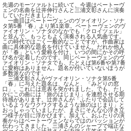
先週のモーツァルトに続いて、今週はベートーヴ
ェンの名曲を辻井伸行さんと三浦文彰さんに演奏
していただきました。
一曲目はベートーヴェンのヴァイオリン・ソナ
タ第5番「春」より第1楽章。ベートーヴェンのヴ
ァイオリン・ソナタのなかでも「クロイツェル」
と並んで、もっともよく演奏される人気曲です。
この時代ではごく一般的なことですが、作曲家は
曲に具体的な題名を付けていません。だれか他人
が「春」という愛称を付け、いつの間にかその呼
び名が定着したのです。同じベートーヴェンのヴ
ァイオリン・ソナタでも、たとえば第6番や第7番
に愛称はありません。題名が付いていないほうが
多数派なのです。
三浦文彰さんがヴァイオリン・ソナタ第5番
「春」に与えた題名は、なんと、「みどりの窓
口」。これには意表を突かれました。でも、たし
かにこの曲には「旅のはじまり」を連想させる期
待感があります。辻井さんが「ふたりで会話して
いるようなワクワクするような旅のはじまり」と
おっしゃっていましたが、まさにそんな心浮き立
つ様子が目に浮かびます。加えて、おふたりの演
奏からはベートーヴェンならではのパッションが
伝わってきました。三浦さんのシャープで端正な