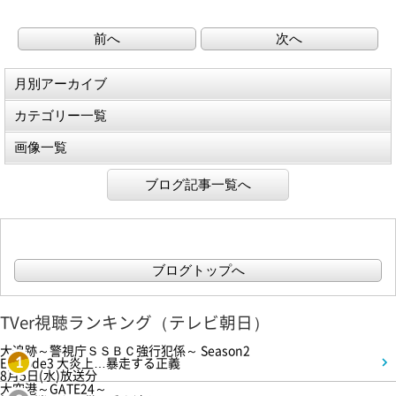
前へ
次へ
月別アーカイブ
カテゴリー一覧
画像一覧
ブログ記事一覧へ
ブログトップへ
TVer視聴ランキング（テレビ朝日）
大追跡～警視庁ＳＳＢＣ強行犯係～ Season2
Episode3 大炎上…暴走する正義
1
8月5日(水)放送分
大空港～GATE24～