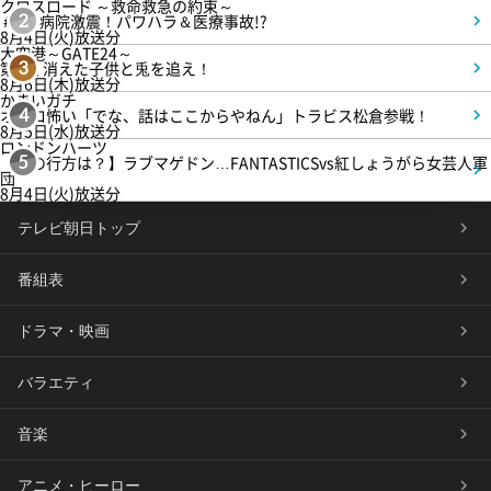
クロスロード ～救命救急の約束～
＃5 病院激震！パワハラ＆医療事故!?
2
8月4日(火)放送分
大空港～GATE24～
第3話 消えた子供と兎を追え！
3
8月6日(木)放送分
かまいガチ
オモロ怖い「でな、話はここからやねん」トラビス松倉参戦！
4
8月5日(水)放送分
ロンドンハーツ
【恋の行方は？】ラブマゲドン…FANTASTICSvs紅しょうがら女芸人軍
5
団
8月4日(火)放送分
テレビ朝日トップ
番組表
ドラマ・映画
バラエティ
音楽
アニメ・ヒーロー