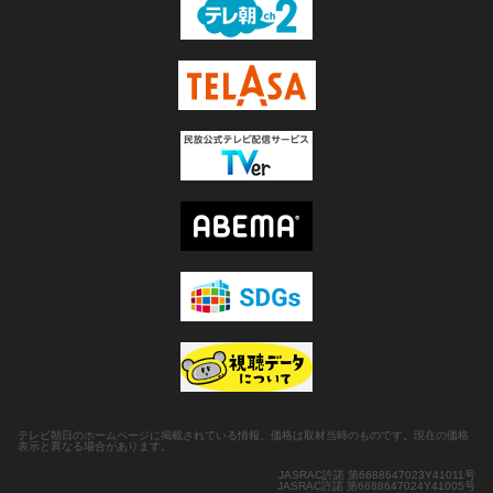
テレビ朝日のホームページに掲載されている情報、価格は取材当時のものです。現在の価格
表示と異なる場合があります。
JASRAC許諾 第6688647023Y41011号
JASRAC許諾 第6688647024Y41005号