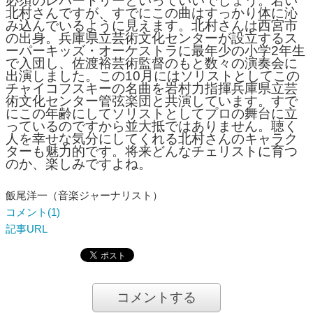
必須のレパートリーといっていいでしょう。若い
北村さんですが、すでにこの曲はすっかり体に沁
み込んでいるように見えます。北村さんは西宮市
の出身。兵庫県立芸術文化センターが設立するス
ーパーキッズ・オーケストラに最年少の小学2年生
で入団し、佐渡裕芸術監督のもと数々の演奏会に
出演しました。この10月にはソリストとしてこの
チャイコフスキーの名曲を岩村力指揮兵庫県立芸
術文化センター管弦楽団と共演しています。すで
にこの年齢にしてソリストとしてプロの舞台に立
っているのですから並大抵ではありません。聴く
人を幸せな気分にしてくれる北村さんのキャラク
ターも魅力的です。将来どんなチェリストに育つ
のか、楽しみですよね。
飯尾洋一（音楽ジャーナリスト）
コメント(1)
記事URL
コメントする