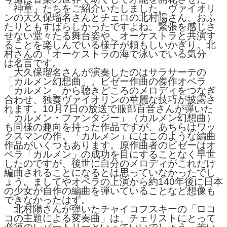
「神童」たちをご紹介いたしました。ヴァイオリ
ンの大久保瑠名さんとチェロの北村陽さん、おふ
たりともすばらしかったですよね。緊張を感じさ
せない堂々たる舞台姿や、オーケストラと共演す
ることを楽しんでいる様子が頼もしいかぎり。北
村さんの「オーケストラの海で泳いでいる気分」
は名言です。
大久保瑠名さんが演奏したのはサラサーテの
「カルメン幻想曲」。ビゼー作曲の傑作オペラ
「カルメン」から聴きどころのメロディをつなぎ
合わせ、独奏ヴァイオリンの華麗な技巧が披露さ
れます。10月7日の放送で服部百音さんが弾いた
「カルメン・ファンタジー」（カルメン幻想曲）
も同様の趣向を持った作品ですが、あちらはワッ
クスマンの作。「カルメン」にはこのような編曲
作品がいくつもあります。原作曲者のビゼーはオ
ペラ「カルメン」の成功を目にすることなく早世
したのですが、後世に自分のメロディがこれだけ
編曲されることになるとは思っていなかったでし
ょう。ましてやオペラの上演から約140年後に日本
の少女が自作の編曲を弾いていることなど想像も
できなかったはず。
北村陽さんが弾いたチャイコフスキーの「ロコ
コの主題による変奏曲」は、チェリストにとって