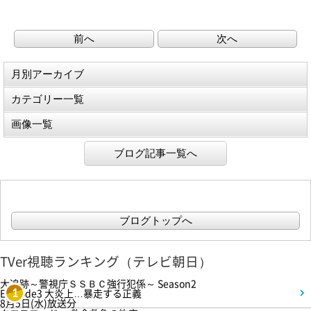
前へ
次へ
月別アーカイブ
カテゴリー一覧
画像一覧
ブログ記事一覧へ
ブログトップへ
TVer視聴ランキング（テレビ朝日）
大追跡～警視庁ＳＳＢＣ強行犯係～ Season2
Episode3 大炎上…暴走する正義
1
8月5日(水)放送分