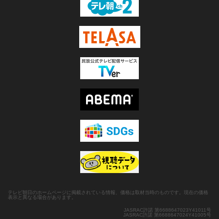
テレビ朝日のホームページに掲載されている情報、価格は取材当時のものです。現在の価格
表示と異なる場合があります。
JASRAC許諾 第6688647023Y41011号
JASRAC許諾 第6688647024Y41005号