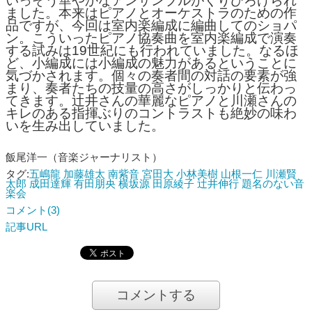
いっそう華やかなアンサンブルがくりひろげられ
ました。本来はピアノとオーケストラのための作
品ですが、今回は室内楽編成に編曲してのショパ
ン。こういったピアノ協奏曲を室内楽編成で演奏
する試みは19世紀にも行われていました。なるほ
ど、小編成には小編成の魅力があるということに
気づかされます。個々の奏者間の対話の要素が強
まり、奏者たちの技量の高さがしっかりと伝わっ
てきます。辻井さんの華麗なピアノと川瀬さんの
キレのある指揮ぶりのコントラストも絶妙の味わ
いを生み出していました。
飯尾洋一（音楽ジャーナリスト）
タグ:
五嶋龍
加藤雄太
南紫音
宮田大
小林美樹
山根一仁
川瀬賢
太郎
成田達輝
有田朋央
横坂源
田原綾子
辻井伸行
題名のない音
楽会
コメント(3)
記事URL
コメントする