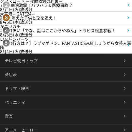
クロスロード ～救命救急の約束～
＃5 病院激震！パワハラ＆医療事故!?
2
8月4日(火)放送分
大空港～GATE24～
第3話 消えた子供と兎を追え！
3
8月6日(木)放送分
かまいガチ
オモロ怖い「でな、話はここからやねん」トラビス松倉参戦！
4
8月5日(水)放送分
ロンドンハーツ
【恋の行方は？】ラブマゲドン…FANTASTICSvs紅しょうがら女芸人軍
5
団
8月4日(火)放送分
テレビ朝日トップ
番組表
ドラマ・映画
バラエティ
音楽
アニメ・ヒーロー