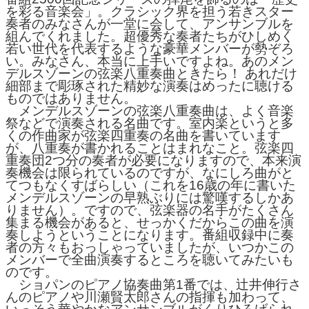
を彩る音楽会」。クラシック界を担う若きスター
奏者のみなさんが一堂に会して、アンサンブルを
組んでくれました。超優秀な奏者たちがひしめく
若い世代を代表するような豪華メンバーが勢ぞろ
い。みなさん、本当に上手いですよね。あのメン
デルスゾーンの弦楽八重奏曲ときたら！ あれだけ
細部まで彫琢された精妙な演奏はめったに聴ける
ものではありません。
メンデルスゾーンの弦楽八重奏曲は、よく音楽
祭などで演奏される名曲です。室内楽というと多
くの作曲家が弦楽四重奏の名曲を書いています
が、八重奏が書かれることはまれなこと。弦楽四
重奏団2つ分の奏者が必要になりますので、本来演
奏機会は限られているのですが、なにしろ曲がと
てつもなくすばらしい（これを16歳の年に書いた
メンデルスゾーンの早熟ぶりには驚嘆するしかあ
りません）。ですので、弦楽器の名手がたくさん
集まる機会があると、せっかくだからこの曲を演
奏しようということになります。番組収録中に奏
者の方々もおっしゃっていましたが、いつかこの
メンバーで全曲演奏するところを聴いてみたいも
のです。
ショパンのピアノ協奏曲第1番では、辻井伸行さ
んのピアノや川瀬賢太郎さんの指揮も加わって、