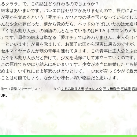
れるクララ。で、この話はどう終わるのでしょうか？
結末はあいまいです。バレエにはセリフがありませんので、振付によっ
ラが夢から覚めるという「夢オチ」がひとつの基本形となっているでし
みんな少女の夢だった。夢から覚めたら、ベッドのそばにいたのは元通
「くるみ割り人形」の物語の元となっているのはE.T.A.ホフマンのメ
様」です。原作の結末は単なる「夢オチ」では終わりません。主人公（
リーといいます）が目を覚まして、お菓子の国から現実に戻るのですが
ッセルマイヤーさんが甥の青年を連れてきます。この青年は主人公とふ
ったくるみ割り人形だと告げて、少女を花嫁にして旅立っていくのです
この原作でもやはり結末はあいまいです。少女が本当に結婚したとも解
読めます。いずれにせよ解釈のひとつとして、「少女が育ってやがて親
ることは可能でしょう。なかなか味わい深い物語だと思います。
尾洋一（音楽ジャーナリスト）
タグ:
くるみ割り人形
チェレスタ
三ツ橋敬子
五嶋龍
宮
URL