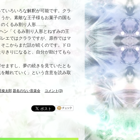
ていろいろな解釈が可能です。クラ
ょうか。素敵な王子様もお菓子の国も
りのくるみ割り人形……。
ルヘン「くるみ割り人形とねずみの王
バレエではクララですが、原作ではマ
、そこからまだ話が続くのです。ドロ
たりきりになると、自分が助けてもら
。
せますし、夢の続きを見ていたとも
元を離れていく」という含意を読み取
尾俊太郎
題名のない音楽会
コメント(3)