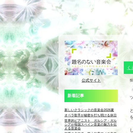
く
公式サイト
投
新着記事
新しいクラシックの音楽会2026夏
オペラ歌手が秘密を打ち明ける休日
世界的ピアニスト ガルシア・ガル
シアが母国スペイン音楽の魅力を伝
える音楽会