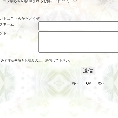
三ツ橋さんの指揮されるお姿に╰(*´︶`*)╯♡
ントはこちらからどうぞ
クネーム
ント
※必ず
注意事項
をお読みの上、送信して下さい。
前へ
TOP
次へ