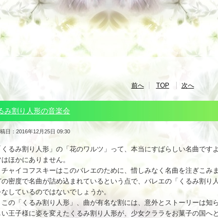
前へ
TOP
次へ
るみ割り人形の音楽会
稿日：2016年12月25日 09:30
「くるみ割り人形」の「花のワルツ」って、本当にすばらしい名曲です
ツはほかにありません。
チャイコフスキーはこのバレエのために、惜しみなく名曲を注ぎこみま
どの密度で名曲が詰め込まれているという点で、バレエの「くるみ割り
をなしているのではないでしょうか。
この「くるみ割り人形」、曲が有名な割には、意外とストーリーは知ら
しい王子様に姿を変えたくるみ割り人形が、少女クララをお菓子の国へ