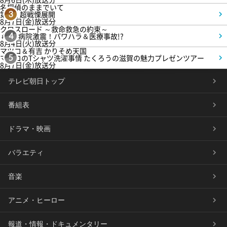
名探偵のままでいて
第4話 超戦慄展開
3
8月7日(金)放送分
クロスロード ～救命救急の約束～
＃5 病院激震！パワハラ＆医療事故!?
4
8月4日(火)放送分
マツコ＆有吉 かりそめ天国
マツコのTシャツ洗濯事情 たくろうの滋賀の魅力プレゼンツアー
5
8月7日(金)放送分
テレビ朝日トップ
番組表
ドラマ・映画
バラエティ
音楽
アニメ・ヒーロー
報道・情報・ドキュメンタリー