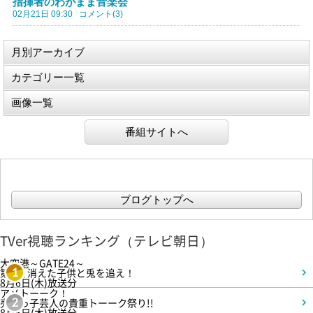
指揮者のわがまま音楽会
02月21日 09:30
コメント(3)
月別アーカイブ
カテゴリー一覧
画像一覧
番組サイトへ
ブログトップへ
TVer視聴ランキング（テレビ朝日）
大空港～GATE24～
第3話 消えた子供と兎を追え！
1
8月6日(木)放送分
アメトーーク！
売れっ子芸人の貴重トーーク祭り!!
2
8月6日(木)放送分