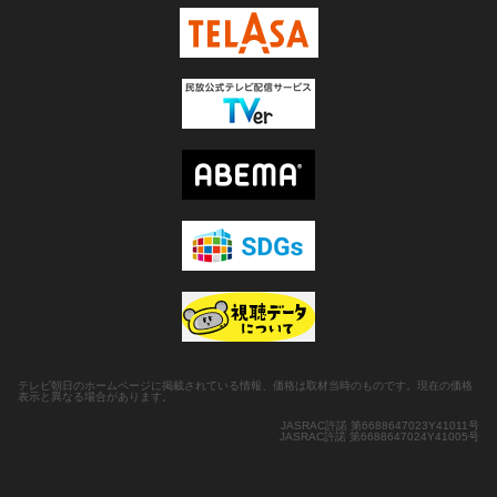
テレビ朝日のホームページに掲載されている情報、価格は取材当時のものです。現在の価格
表示と異なる場合があります。
JASRAC許諾 第6688647023Y41011号
JASRAC許諾 第6688647024Y41005号