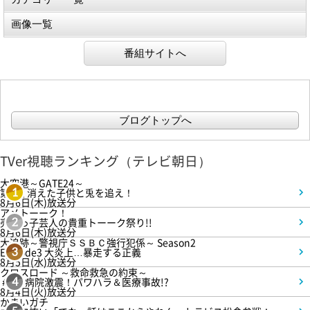
画像一覧
番組サイトへ
ブログトップへ
TVer視聴ランキング（テレビ朝日）
大空港～GATE24～
第3話 消えた子供と兎を追え！
1
8月6日(木)放送分
アメトーーク！
売れっ子芸人の貴重トーーク祭り!!
2
8月6日(木)放送分
大追跡～警視庁ＳＳＢＣ強行犯係～ Season2
Episode3 大炎上…暴走する正義
3
8月5日(水)放送分
クロスロード ～救命救急の約束～
＃5 病院激震！パワハラ＆医療事故!?
4
8月4日(火)放送分
かまいガチ