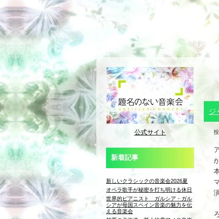
ジ
公式サイト
投
新着記事
新しいクラシックの音楽会2026夏
オペラ歌手が秘密を打ち明ける休日
世界的ピアニスト ガルシア・ガル
シアが母国スペイン音楽の魅力を伝
える音楽会