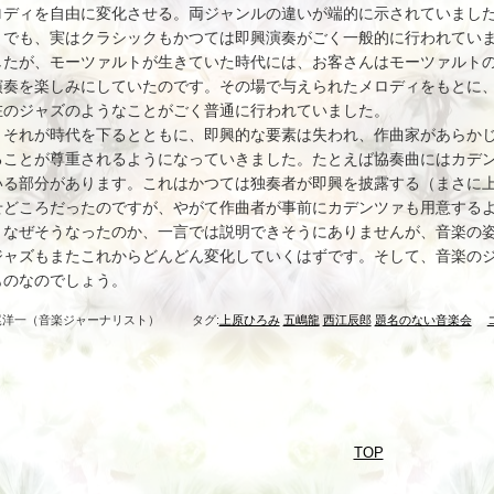
ロディを自由に変化させる。両ジャンルの違いが端的に示されていまし
でも、実はクラシックもかつては即興演奏がごく一般的に行われていま
したが、モーツァルトが生きていた時代には、お客さんはモーツァルト
演奏を楽しみにしていたのです。その場で与えられたメロディをもとに
在のジャズのようなことがごく普通に行われていました。
それが時代を下るとともに、即興的な要素は失われ、作曲家があらかじ
ることが尊重されるようになっていきました。たとえば協奏曲にはカデ
いる部分があります。これはかつては独奏者が即興を披露する（まさに
せどころだったのですが、やがて作曲者が事前にカデンツァも用意する
なぜそうなったのか、一言では説明できそうにありませんが、音楽の姿
ジャズもまたこれからどんどん変化していくはずです。そして、音楽の
ものなのでしょう。
尾洋一（音楽ジャーナリスト）
タグ:
上原ひろみ
五嶋龍
西江辰郎
題名のない音楽会
TOP