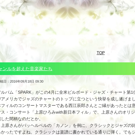
TOP
ャンルを超えた音楽家たち
稿日：2016年09月18日 09:30
アルバム「SPARK」がこの4月に全米ビルボード・ジャズ・チャート第
がアメリカでジャズのチャートのトップに立つという快挙を成し遂げま
本フィルのコンサートマスターである西江辰郎さんとご縁があったとは
マス・コンサート「上原ひろみwith新日本フィル」で、上原さんのオリ
演した間柄なのだとか。
上原さんがパッヘルベルの「カノン」を例に、クラシックとジャズの比
ろかったですよね。クラシックは楽譜に書かれている通りに弾く。でも