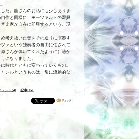
た。
した。龍さんのお話にも少しありま
の自作と同様に、モーツァルトの即興
、音楽家が自在に即興するという、現
め考え抜いた音をその通りに演奏す
ンツァという独奏者の自由に任されて
上原さんが弾いてくれたように）聴か
ようになりました。
は時代とともに変わっていくもの。
ジャンルというものは、常に流動的な
コメント(4)
記事URL