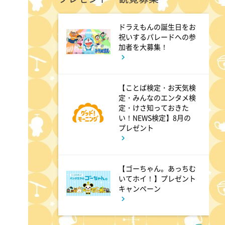
ドラえもんの誕生日をお
11:45
よる
祝いするパレードへの参
加者を大募集！
名探偵のままでいて #4
【ことば検定・お天気検
0:45
深夜
定・みんなのエンタメ検
定・けさ知っておきた
キッチンカー大作戦!
い！NEWS検定】8月の
プレゼント
1:15
深夜
バズマンTV
【ゴーちゃん。あっちむ
いてホイ！】プレゼント
キャンペーン
1:45
深夜
ラブ!!Jリーグ