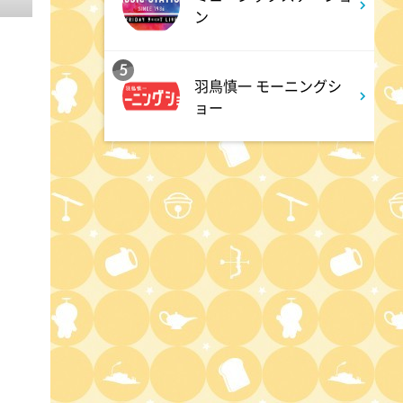
クリニックでお悩み解決!
ン
3:17
深夜
5
羽鳥慎一 モーニングシ
イベレコ
ョー
3:30
深夜
秘湯ロマン