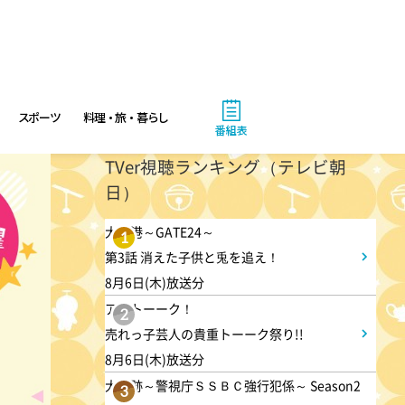
3:50
午後
相棒16 #11
スポーツ
料理・旅・暮らし
番組表
4:48
午後
TVer視聴ランキング（テレビ朝
日）
スーパーJチャンネル 井澤健
太朗と森山みなみが<ニュース
大空港～GATE24～
1
のハテナ>を深掘り
第3話 消えた子供と兎を追え！
8月6日(木)放送分
6:50
アメトーーク！
よる
2
売れっ子芸人の貴重トーーク祭り!!
ザワつく!路線バスで寄り道の
8月6日(木)放送分
旅 【“東京&横浜"2大都市の地
大追跡～警視庁ＳＳＢＣ強行犯係～ Season2
3
下街グルメを巡る!】