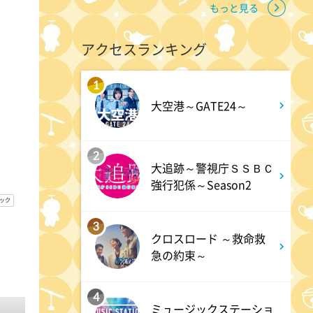
もっと見る
2:00
深夜
アクセスランキング
M:ZINE
1
大空港～GATE24～
2:20
深夜
テレ朝サマフェスナビ
2
大追跡～警視庁ＳＳＢＣ
強行犯係～Season2
2:22
深夜
全力!アオハル応援団
3
クロスロード ～救命救
急の約束～
2:52
深夜
新日ちゃんぴおん! 天山広吉
4
ミュージックステーショ