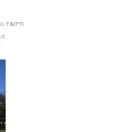


てる(T^T）

て


