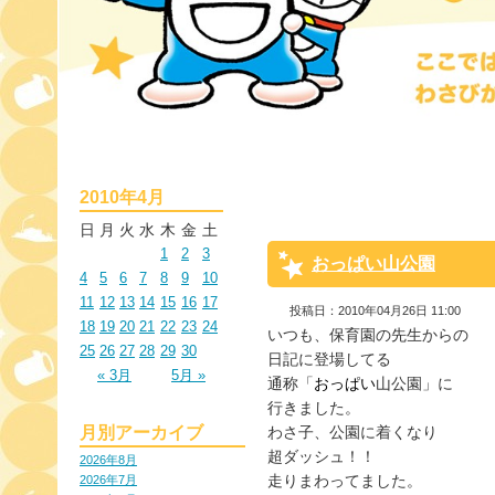
2010年4月
日
月
火
水
木
金
土
1
2
3
おっぱい山公園
4
5
6
7
8
9
10
11
12
13
14
15
16
17
投稿日：2010年04月26日 11:00
18
19
20
21
22
23
24
いつも、保育園の先生からの

25
26
27
28
29
30
日記に登場してる

« 3月
5月 »
通称「
おっぱい
山公園」に

行きました。

月別アーカイブ
わさ子、公園に着くなり

超ダッシュ！！

2026年8月
走りまわってました。

2026年7月