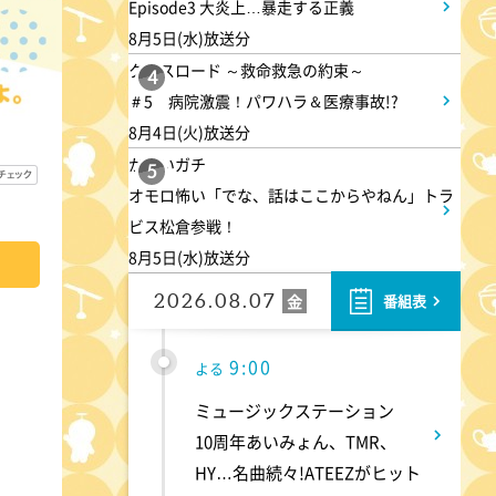
Episode3 大炎上…暴走する正義
8月5日(水)放送分
8:00
よる
クロスロード ～救命救急の約束～
4
＃5 病院激震！パワハラ＆医療事故!?
マツコ&有吉 かりそめ天国
8月4日(火)放送分
M-1王者たくろうの滋賀の魅力
かまいガチ
プレゼンツアー
5
オモロ怖い「でな、話はここからやねん」トラ
ビス松倉参戦！
8:54
よる
8月5日(水)放送分
私の幸福時間
2026.08.07
金
番組表
9:00
よる
ミュージックステーション
10周年あいみょん、TMR、
HY…名曲続々!ATEEZがヒット