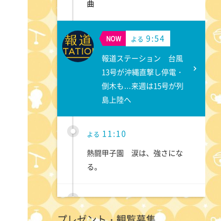
曲
9:54
NOW
よる
報道ステーション 台風
13号が沖縄直撃し停電・
倒木も…来週は15号が列
島上陸へ
11:10
よる
熱闘甲子園 涙は、強さにな
る。
11:40
よる
プレゼント・観覧募集
気づきの扉