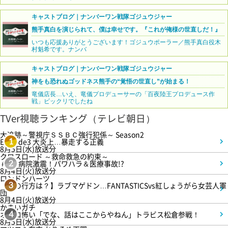
キャストブログ｜ナンバーワン戦隊ゴジュウジャー
熊手真白を演じられて、僕は幸せです。『これが俺様の世直しだ！』
いつも応援ありがとうございます！ゴジュウポーラー／熊手真白役木
村魁希です。ナンバ
キャストブログ｜ナンバーワン戦隊ゴジュウジャー
神をも恐れぬゴッドネス熊手の“覚悟の世直し”が始まる！
竜儀店長…いえ、竜儀プロデューサーの「百夜陸王プロデュース作
戦」ビックリでしたね
TVer視聴ランキング（テレビ朝日）
大追跡～警視庁ＳＳＢＣ強行犯係～ Season2
Episode3 大炎上…暴走する正義
1
8月5日(水)放送分
クロスロード ～救命救急の約束～
＃5 病院激震！パワハラ＆医療事故!?
2
8月4日(火)放送分
ロンドンハーツ
【恋の行方は？】ラブマゲドン…FANTASTICSvs紅しょうがら女芸人軍
3
団
8月4日(火)放送分
かまいガチ
オモロ怖い「でな、話はここからやねん」トラビス松倉参戦！
4
8月5日(水)放送分