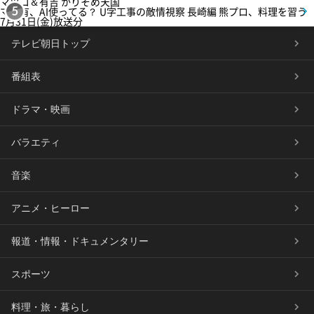
マツコ＆有吉 かりそめ天国
マツ有、AI使ってる？ U字工事の敵情視察 長崎編 熊プロ、料理を習う
5
7月31日(金)放送分
テレビ朝日トップ
番組表
ドラマ・映画
バラエティ
音楽
アニメ・ヒーロー
報道・情報・ドキュメンタリー
スポーツ
料理・旅・暮らし