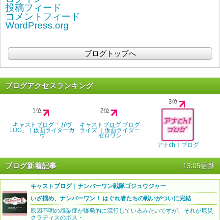
投稿フィード
コメントフィード
WordPress.org
ブログトップへ
ブログアクセスランキング
3位
1位
2位
キャストブログ「ガヴ
キャストブログ ブログ
LOG」｜仮面ライダーガ
ライズ ｜仮面ライダー
ヴ
ゼロワン
アナch！ブログ
ブログ新着記事
13:05更新
キャストブログ｜ナンバーワン戦隊ゴジュウジャー
いざ掴め、ナンバーワン！ はぐれ者たちの戦いがついに完結
原因不明の感染症が爆発的に流行しているみたいですが、それが厄災
クラディスのボス・