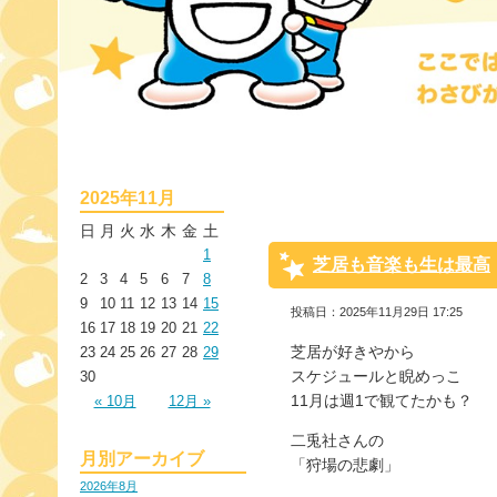
2025年11月
日
月
火
水
木
金
土
1
芝居も音楽も生は最高
2
3
4
5
6
7
8
9
10
11
12
13
14
15
投稿日：2025年11月29日 17:25
16
17
18
19
20
21
22
芝居が好きやから
23
24
25
26
27
28
29
スケジュールと睨めっこ
30
11月は週1で観てたかも？
« 10月
12月 »
二兎社さんの
月別アーカイブ
「狩場の悲劇」
2026年8月