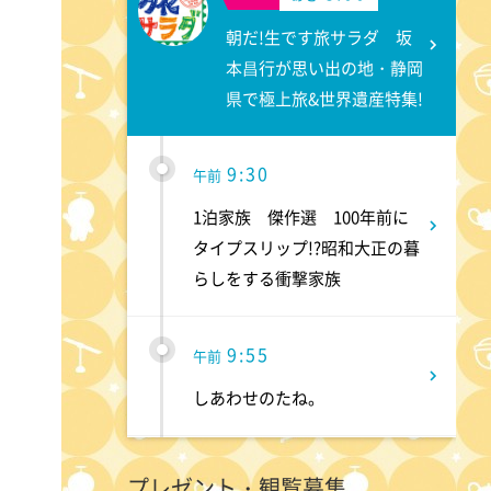
朝だ!生です旅サラダ 坂
本昌行が思い出の地・静岡
県で極上旅&世界遺産特集!
9:30
午前
1泊家族 傑作選 100年前に
タイプスリップ!?昭和大正の暮
らしをする衝撃家族
9:55
午前
しあわせのたね。
10:00
午前
プレゼント・観覧募集