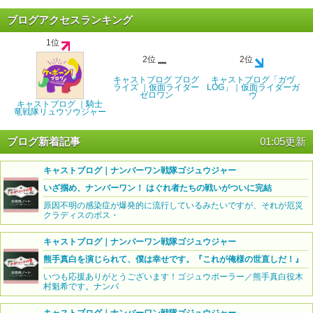
ブログアクセスランキング
1位
2位
2位
キャストブログ ブログ
キャストブログ「ガヴ
ライズ ｜仮面ライダー
LOG」｜仮面ライダーガ
ゼロワン
ヴ
キャストブログ ｜騎士
竜戦隊リュウソウジャー
ブログ新着記事
01:05更新
キャストブログ｜ナンバーワン戦隊ゴジュウジャー
いざ掴め、ナンバーワン！ はぐれ者たちの戦いがついに完結
原因不明の感染症が爆発的に流行しているみたいですが、それが厄災
クラディスのボス・
キャストブログ｜ナンバーワン戦隊ゴジュウジャー
熊手真白を演じられて、僕は幸せです。『これが俺様の世直しだ！』
いつも応援ありがとうございます！ゴジュウポーラー／熊手真白役木
村魁希です。ナンバ
キャストブログ｜ナンバーワン戦隊ゴジュウジャー