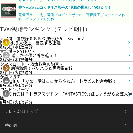
神をも恐れぬゴッドネス熊手の“覚悟の世直し”が始まる！
竜儀店長…いえ、竜儀プロデューサーの「百夜陸王プロデュース作
戦」ビックリでしたね
TVer視聴ランキング（テレビ朝日）
大追跡～警視庁ＳＳＢＣ強行犯係～ Season2
Episode3 大炎上…暴走する正義
1
8月5日(水)放送分
大空港～GATE24～
第3話 消えた子供と兎を追え！
2
8月6日(木)放送分
クロスロード ～救命救急の約束～
＃5 病院激震！パワハラ＆医療事故!?
3
8月4日(火)放送分
かまいガチ
オモロ怖い「でな、話はここからやねん」トラビス松倉参戦！
4
8月5日(水)放送分
ロンドンハーツ
【恋の行方は？】ラブマゲドン…FANTASTICSvs紅しょうがら女芸人軍
5
団
8月4日(火)放送分
テレビ朝日トップ
番組表