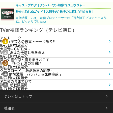
キャストブログ｜ナンバーワン戦隊ゴジュウジャー
神をも恐れぬゴッドネス熊手の“覚悟の世直し”が始まる！
竜儀店長…いえ、竜儀プロデューサーの「百夜陸王プロデュース作
戦」ビックリでしたね
TVer視聴ランキング（テレビ朝日）
アメトーーク！
売れっ子芸人の貴重トーーク祭り!!
1
8月6日(木)放送分
大空港～GATE24～
第3話 消えた子供と兎を追え！
2
8月6日(木)放送分
夏色の雲が恋と嵐をまきおこす
第5話 「好き」涙の告白!?
3
8月8日(土)放送分
クロスロード ～救命救急の約束～
＃5 病院激震！パワハラ＆医療事故!?
4
8月4日(火)放送分
名探偵のままでいて
第4話 超戦慄展開
5
8月7日(金)放送分
テレビ朝日トップ
番組表