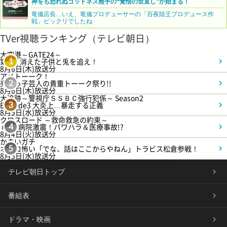
神をも恐れぬゴッドネス熊手の“覚悟の世直し”が始まる！
竜儀店長…いえ、竜儀プロデューサーの「百夜陸王プロデュース作
戦」ビックリでしたね
TVer視聴ランキング（テレビ朝日）
大空港～GATE24～
第3話 消えた子供と兎を追え！
1
8月6日(木)放送分
アメトーーク！
売れっ子芸人の貴重トーーク祭り!!
2
8月6日(木)放送分
大追跡～警視庁ＳＳＢＣ強行犯係～ Season2
Episode3 大炎上…暴走する正義
3
8月5日(水)放送分
クロスロード ～救命救急の約束～
＃5 病院激震！パワハラ＆医療事故!?
4
8月4日(火)放送分
かまいガチ
オモロ怖い「でな、話はここからやねん」トラビス松倉参戦！
5
8月5日(水)放送分
テレビ朝日トップ
番組表
ドラマ・映画