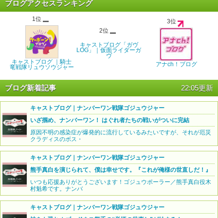
ブログアクセスランキング
1位
3位
2位
キャストブログ「ガヴ
LOG」｜仮面ライダーガ
ヴ
キャストブログ ｜騎士
アナch！ブログ
竜戦隊リュウソウジャー
ブログ新着記事
22:05更新
キャストブログ｜ナンバーワン戦隊ゴジュウジャー
いざ掴め、ナンバーワン！ はぐれ者たちの戦いがついに完結
原因不明の感染症が爆発的に流行しているみたいですが、それが厄災
クラディスのボス・
キャストブログ｜ナンバーワン戦隊ゴジュウジャー
熊手真白を演じられて、僕は幸せです。『これが俺様の世直しだ！』
いつも応援ありがとうございます！ゴジュウポーラー／熊手真白役木
村魁希です。ナンバ
キャストブログ｜ナンバーワン戦隊ゴジュウジャー