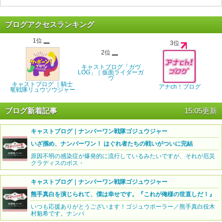
ブログアクセスランキング
1位
3位
2位
キャストブログ「ガヴ
LOG」｜仮面ライダーガ
ヴ
キャストブログ ｜騎士
アナch！ブログ
竜戦隊リュウソウジャー
ブログ新着記事
15:05更新
キャストブログ｜ナンバーワン戦隊ゴジュウジャー
いざ掴め、ナンバーワン！ はぐれ者たちの戦いがついに完結
原因不明の感染症が爆発的に流行しているみたいですが、それが厄災
クラディスのボス・
キャストブログ｜ナンバーワン戦隊ゴジュウジャー
熊手真白を演じられて、僕は幸せです。『これが俺様の世直しだ！』
いつも応援ありがとうございます！ゴジュウポーラー／熊手真白役木
村魁希です。ナンバ