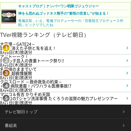
キャストブログ｜ナンバーワン戦隊ゴジュウジャー
神をも恐れぬゴッドネス熊手の“覚悟の世直し”が始まる！
竜儀店長…いえ、竜儀プロデューサーの「百夜陸王プロデュース作
戦」ビックリでしたね
TVer視聴ランキング（テレビ朝日）
大空港～GATE24～
第3話 消えた子供と兎を追え！
1
8月6日(木)放送分
アメトーーク！
売れっ子芸人の貴重トーーク祭り!!
2
8月6日(木)放送分
名探偵のままでいて
第4話 超戦慄展開
3
8月7日(金)放送分
クロスロード ～救命救急の約束～
＃5 病院激震！パワハラ＆医療事故!?
4
8月4日(火)放送分
マツコ＆有吉 かりそめ天国
マツコのTシャツ洗濯事情 たくろうの滋賀の魅力プレゼンツアー
5
8月7日(金)放送分
テレビ朝日トップ
番組表