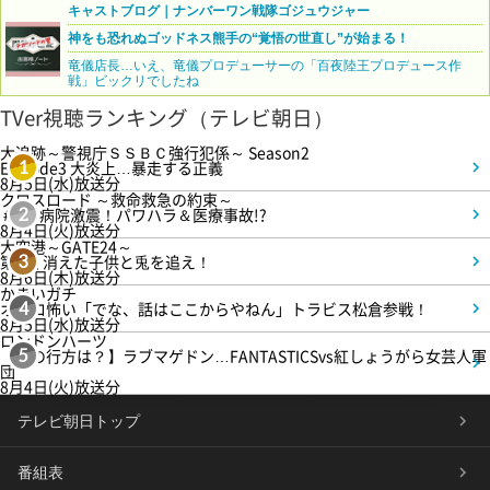
キャストブログ｜ナンバーワン戦隊ゴジュウジャー
神をも恐れぬゴッドネス熊手の“覚悟の世直し”が始まる！
竜儀店長…いえ、竜儀プロデューサーの「百夜陸王プロデュース作
戦」ビックリでしたね
TVer視聴ランキング（テレビ朝日）
大追跡～警視庁ＳＳＢＣ強行犯係～ Season2
Episode3 大炎上…暴走する正義
1
8月5日(水)放送分
クロスロード ～救命救急の約束～
＃5 病院激震！パワハラ＆医療事故!?
2
8月4日(火)放送分
大空港～GATE24～
第3話 消えた子供と兎を追え！
3
8月6日(木)放送分
かまいガチ
オモロ怖い「でな、話はここからやねん」トラビス松倉参戦！
4
8月5日(水)放送分
ロンドンハーツ
【恋の行方は？】ラブマゲドン…FANTASTICSvs紅しょうがら女芸人軍
5
団
8月4日(火)放送分
テレビ朝日トップ
番組表