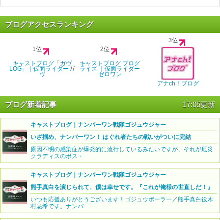
ブログアクセスランキング
3位
1位
2位
キャストブログ「ガヴ
キャストブログ ブログ
LOG」｜仮面ライダーガ
ライズ ｜仮面ライダー
ヴ
ゼロワン
アナch！ブログ
ブログ新着記事
17:05更新
キャストブログ｜ナンバーワン戦隊ゴジュウジャー
いざ掴め、ナンバーワン！ はぐれ者たちの戦いがついに完結
原因不明の感染症が爆発的に流行しているみたいですが、それが厄災
クラディスのボス・
キャストブログ｜ナンバーワン戦隊ゴジュウジャー
熊手真白を演じられて、僕は幸せです。『これが俺様の世直しだ！』
いつも応援ありがとうございます！ゴジュウポーラー／熊手真白役木
村魁希です。ナンバ