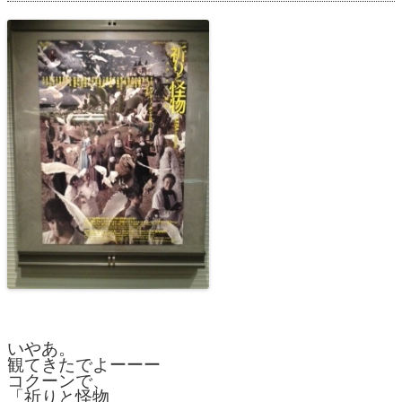
いやあ。
観てきたでよーーー
コクーンで、
「祈りと怪物