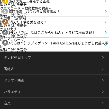
Episode3 大炎上…暴走する正義
1
8月5日(水)放送分
クロスロード ～救命救急の約束～
＃5 病院激震！パワハラ＆医療事故!?
2
8月4日(火)放送分
大空港～GATE24～
第3話 消えた子供と兎を追え！
3
8月6日(木)放送分
かまいガチ
オモロ怖い「でな、話はここからやねん」トラビス松倉参戦！
4
8月5日(水)放送分
ロンドンハーツ
【恋の行方は？】ラブマゲドン…FANTASTICSvs紅しょうがら女芸人軍
5
団
8月4日(火)放送分
テレビ朝日トップ
番組表
ドラマ・映画
バラエティ
音楽