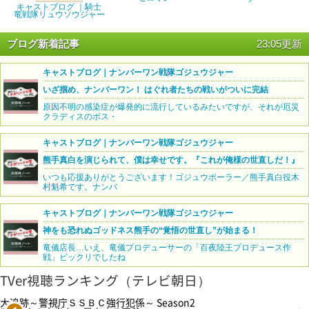
キャストブログ ｜騎士
竜戦隊リュウソウジャー
ブログ新着記事
23:05更新
キャストブログ｜ナンバーワン戦隊ゴジュウジャー
いざ掴め、ナンバーワン！ はぐれ者たちの戦いがついに完結
原因不明の感染症が爆発的に流行しているみたいですが、それが厄災
クラディスのボス・
キャストブログ｜ナンバーワン戦隊ゴジュウジャー
熊手真白を演じられて、僕は幸せです。『これが俺様の世直しだ！』
いつも応援ありがとうございます！ゴジュウポーラー／熊手真白役木
村魁希です。ナンバ
キャストブログ｜ナンバーワン戦隊ゴジュウジャー
神をも恐れぬゴッドネス熊手の“覚悟の世直し”が始まる！
竜儀店長…いえ、竜儀プロデューサーの「百夜陸王プロデュース作
戦」ビックリでしたね
TVer視聴ランキング（テレビ朝日）
大追跡～警視庁ＳＳＢＣ強行犯係～ Season2