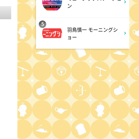
クリニックでお悩み解決!
ン
3:17
深夜
5
羽鳥慎一 モーニングシ
イベレコ
ョー
3:30
深夜
秘湯ロマン