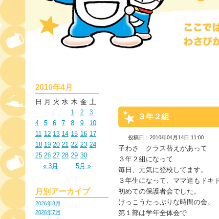
2010年4月
日
月
火
水
木
金
土
1
2
3
３年２組
4
5
6
7
8
9
10
11
12
13
14
15
16
17
投稿日：2010年04月14日 11:00
18
19
20
21
22
23
24
子わさ　クラス替えがあって
25
26
27
28
29
30
３年２組になって
« 3月
5月 »
毎日、元気に登校してます。
３年生になって、ママ達もドキドキ゜.+:
月別アーカイブ
初めての保護者会でした。
けっこうたっぷりな時間の会。
2026年8月
第１部は学年全体会で
2026年7月