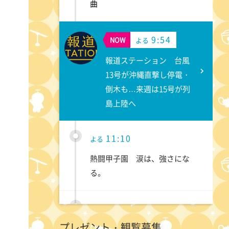
曲
9:54
NOW
よる
報道ステーション 台風
13号が沖縄直撃し停電・
倒木も…来週は15号が列
島上陸へ
11:10
よる
熱闘甲子園 涙は、強さにな
る。
11:40
よる
プレゼント・観覧募集
気づきの扉