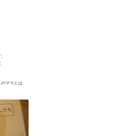
す。
に
スのママとは