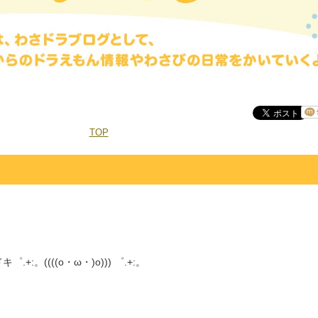
TOP
。((((o・ω・)o))) ゜.+:。