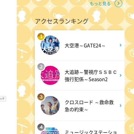
もっと見る
2:00
深夜
アクセスランキング
M:ZINE
1
大空港～GATE24～
2:20
深夜
テレ朝サマフェスナビ
2
大追跡～警視庁ＳＳＢＣ
強行犯係～Season2
2:22
深夜
全力!アオハル応援団
3
クロスロード ～救命救
急の約束～
2:52
深夜
新日ちゃんぴおん! 天山広吉
4
ミュージックステーショ