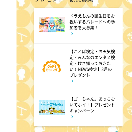
ドラえもんの誕生日をお
11:45
よる
祝いするパレードへの参
加者を大募集！
名探偵のままでいて #4
【ことば検定・お天気検
0:45
深夜
定・みんなのエンタメ検
定・けさ知っておきた
キッチンカー大作戦!
い！NEWS検定】8月の
プレゼント
1:15
深夜
バズマンTV
【ゴーちゃん。あっちむ
いてホイ！】プレゼント
キャンペーン
1:45
深夜
ラブ!!Jリーグ