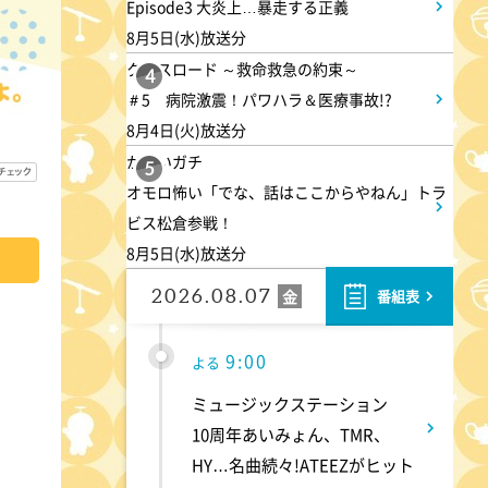
Episode3 大炎上…暴走する正義
8月5日(水)放送分
8:00
よる
クロスロード ～救命救急の約束～
4
＃5 病院激震！パワハラ＆医療事故!?
マツコ&有吉 かりそめ天国
8月4日(火)放送分
M-1王者たくろうの滋賀の魅力
かまいガチ
プレゼンツアー
5
オモロ怖い「でな、話はここからやねん」トラ
ビス松倉参戦！
8:54
よる
8月5日(水)放送分
私の幸福時間
2026.08.07
金
番組表
9:00
よる
ミュージックステーション
10周年あいみょん、TMR、
HY…名曲続々!ATEEZがヒット