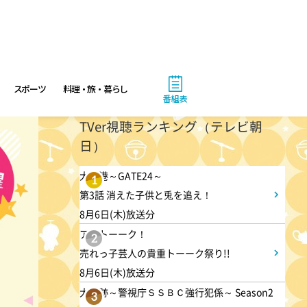
3:50
午後
相棒16 #11
スポーツ
料理・旅・暮らし
番組表
4:48
午後
TVer視聴ランキング（テレビ朝
日）
スーパーJチャンネル 井澤健
太朗と森山みなみが<ニュース
大空港～GATE24～
1
のハテナ>を深掘り
第3話 消えた子供と兎を追え！
8月6日(木)放送分
6:50
アメトーーク！
よる
2
売れっ子芸人の貴重トーーク祭り!!
ザワつく!路線バスで寄り道の
8月6日(木)放送分
旅 【“東京&横浜"2大都市の地
大追跡～警視庁ＳＳＢＣ強行犯係～ Season2
3
下街グルメを巡る!】