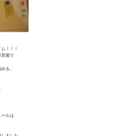
イム！！！
保育園で
悩める。
し
ュールは
補しました。