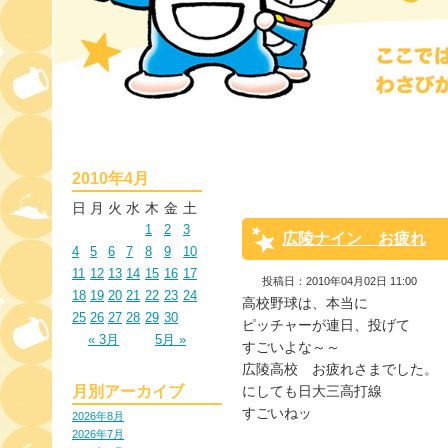
2010年4月
日
月
火
水
木
金
土
1
2
3
広陵ナイン お疲れ
4
5
6
7
8
9
10
11
12
13
14
15
16
17
投稿日：2010年04月02日 11:00
18
19
20
21
22
23
24
高校野球は、本当に
25
26
27
28
29
30
ピッチャーが連日、投げて
« 3月
5月 »
すごいよな～～
広陵高校　お疲れさまでした。
月別アーカイブ
にしても日大三高打線
すごいねッ
2026年8月
2026年7月