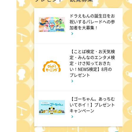
ドラえもんの誕生日をお
11:45
よる
祝いするパレードへの参
加者を大募集！
名探偵のままでいて #4
【ことば検定・お天気検
0:45
深夜
定・みんなのエンタメ検
定・けさ知っておきた
キッチンカー大作戦!
い！NEWS検定】8月の
プレゼント
1:15
深夜
バズマンTV
【ゴーちゃん。あっちむ
いてホイ！】プレゼント
キャンペーン
1:45
深夜
ラブ!!Jリーグ