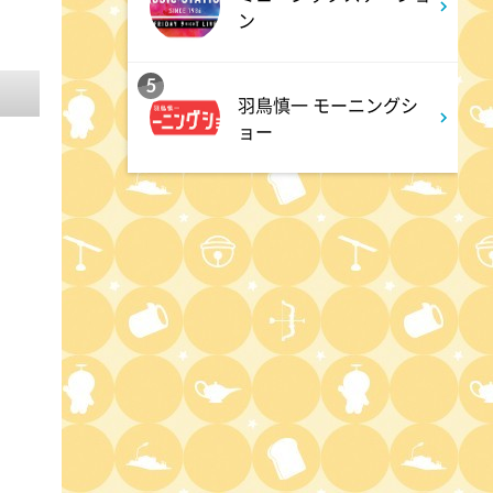
クリニックでお悩み解決!
ン
3:17
深夜
5
羽鳥慎一 モーニングシ
イベレコ
ョー
3:30
深夜
秘湯ロマン