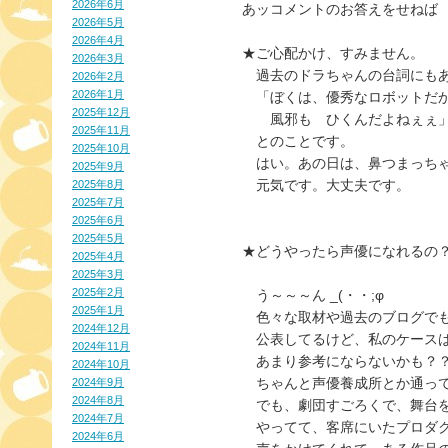
2026年6月
あッコメントのお答えをせねば　(
2026年5月
2026年4月
★ご心配かけ、すみません。　
2026年3月
　過去のドラちゃんの台詞にも
2026年2月
2026年1月
　「ぼくは、優秀なロボットだ
2025年12月
　　風邪も　ひくんだよねぇぇ
2025年11月
　とのことです。
2025年10月
　はい。あの日は、鼻つまっち
2025年9月
　元気です。大丈夫です。
2025年8月
2025年7月
2025年6月
2025年5月
★どうやったら声優になれるの
2025年4月
2025年3月
2025年2月
　う～～～ん _(・・;φ
2025年1月
　色々な取材や過去のブログで
2024年12月
　公表してるけど、私のケース
2024年11月
　あまり参考にならないかも？
2024年10月
　ちゃんと声優養成所とか通っ
2024年9月
2024年8月
　でも、劇団すごろくで、舞台
2024年7月
　やってて、客席にいたプロダ
2024年6月