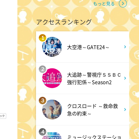
もっと見る
2:00
深夜
アクセスランキング
M:ZINE
1
大空港～GATE24～
2:20
深夜
テレ朝サマフェスナビ
2
大追跡～警視庁ＳＳＢＣ
強行犯係～Season2
2:22
深夜
全力!アオハル応援団
3
クロスロード ～救命救
急の約束～
2:52
深夜
新日ちゃんぴおん! 天山広吉
4
ミュージックステーショ