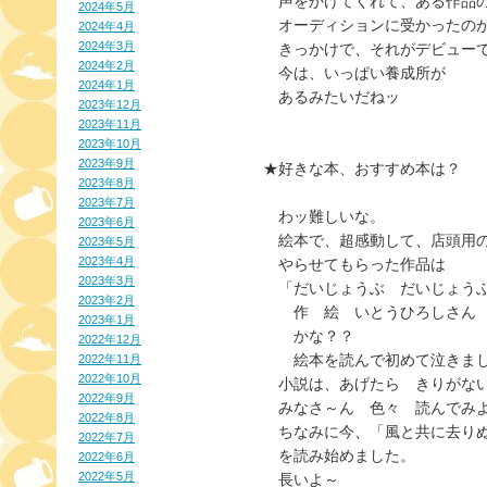
　声をかけてくれて、ある作品
2024年5月
　オーディションに受かったの
2024年4月
2024年3月
　きっかけで、それがデビュー
2024年2月
　今は、いっぱい養成所が
2024年1月
　あるみたいだねッ
2023年12月
2023年11月
2023年10月
2023年9月
★好きな本、おすすめ本は？
2023年8月
2023年7月
　わッ難しいな。
2023年6月
　絵本で、超感動して、店頭用
2023年5月
2023年4月
　やらせてもらった作品は
2023年3月
　「だいじょうぶ　だいじょう
2023年2月
　　作　絵　いとうひろしさん
2023年1月
　　かな？？
2022年12月
　　絵本を読んで初めて泣きました
2022年11月
2022年10月
　小説は、あげたら　きりがな
2022年9月
　みなさ～ん　色々　読んでみ
2022年8月
　ちなみに今、「風と共に去り
2022年7月
　を読み始めました。
2022年6月
2022年5月
　長いよ～