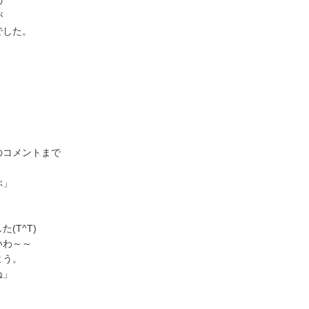
の
が
でした。
のコメントまで
ぶ」
(T^T)
いわ～～
よう。
ぬ」