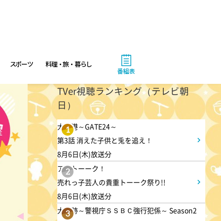
3:50
午後
相棒16 #11
スポーツ
料理・旅・暮らし
番組表
4:48
午後
TVer視聴ランキング（テレビ朝
日）
スーパーJチャンネル 井澤健
太朗と森山みなみが<ニュース
大空港～GATE24～
1
のハテナ>を深掘り
第3話 消えた子供と兎を追え！
8月6日(木)放送分
6:50
アメトーーク！
よる
2
売れっ子芸人の貴重トーーク祭り!!
ザワつく!路線バスで寄り道の
8月6日(木)放送分
旅 【“東京&横浜"2大都市の地
大追跡～警視庁ＳＳＢＣ強行犯係～ Season2
3
下街グルメを巡る!】