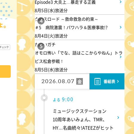
Episode3 大炎上…暴走する正義
8月5日(水)放送分
8:00
よる
クロスロード ～救命救急の約束～
4
＃5 病院激震！パワハラ＆医療事故!?
マツコ&有吉 かりそめ天国
8月4日(火)放送分
M-1王者たくろうの滋賀の魅力
かまいガチ
プレゼンツアー
5
オモロ怖い「でな、話はここからやねん」トラ
ビス松倉参戦！
8:54
よる
8月5日(水)放送分
私の幸福時間
2026.08.07
金
番組表
9:00
よる
ミュージックステーション
10周年あいみょん、TMR、
HY…名曲続々!ATEEZがヒット