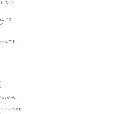
゜O゜;)
あるけど
から
」
ゃたんです。
？
も
は
？
てないから。　
を
クションの方が