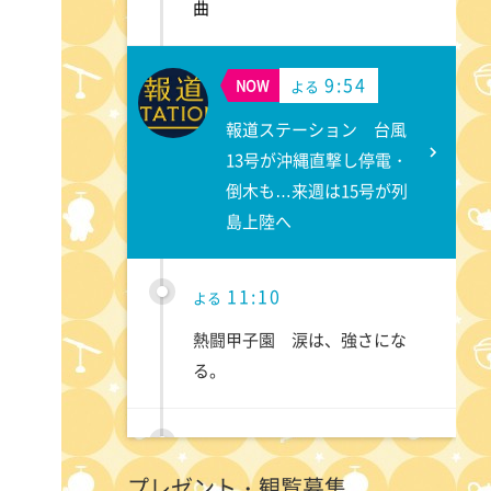
曲
9:54
NOW
よる
報道ステーション 台風
13号が沖縄直撃し停電・
倒木も…来週は15号が列
島上陸へ
11:10
よる
熱闘甲子園 涙は、強さにな
る。
11:40
よる
プレゼント・観覧募集
気づきの扉