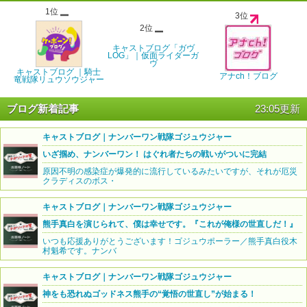
1位
3位
2位
キャストブログ「ガヴ
LOG」｜仮面ライダーガ
ヴ
キャストブログ ｜騎士
アナch！ブログ
竜戦隊リュウソウジャー
ブログ新着記事
23:05更新
キャストブログ｜ナンバーワン戦隊ゴジュウジャー
いざ掴め、ナンバーワン！ はぐれ者たちの戦いがついに完結
原因不明の感染症が爆発的に流行しているみたいですが、それが厄災
クラディスのボス・
キャストブログ｜ナンバーワン戦隊ゴジュウジャー
熊手真白を演じられて、僕は幸せです。『これが俺様の世直しだ！』
いつも応援ありがとうございます！ゴジュウポーラー／熊手真白役木
村魁希です。ナンバ
キャストブログ｜ナンバーワン戦隊ゴジュウジャー
神をも恐れぬゴッドネス熊手の“覚悟の世直し”が始まる！