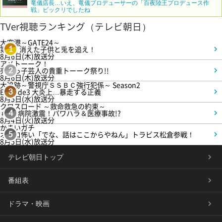
竜儀店長…いえ、竜儀プロデューサーの「百夜陸王プロデュース作
戦」ビックリでしたね
TVer視聴ランキング（テレビ朝日）
大空港～GATE24～
第3話 消えた子供と兎を追え！
1
8月6日(木)放送分
アメトーーク！
売れっ子芸人の貴重トーーク祭り!!
2
8月6日(木)放送分
大追跡～警視庁ＳＳＢＣ強行犯係～ Season2
Episode3 大炎上…暴走する正義
3
8月5日(水)放送分
クロスロード ～救命救急の約束～
＃5 病院激震！パワハラ＆医療事故!?
4
8月4日(火)放送分
かまいガチ
オモロ怖い「でな、話はここからやねん」トラビス松倉参戦！
5
8月5日(水)放送分
テレビ朝日トップ
番組表
ドラマ・映画