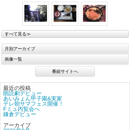
すべて見る≫
月別アーカイブ
画像一覧
番組サイトへ
最近の投稿
朗読劇デビュー
あいみょん甲子園&実家
テレ朝サマフェス開催！
Fミュ内覧会へ
鎌倉デビュー
アーカイブ