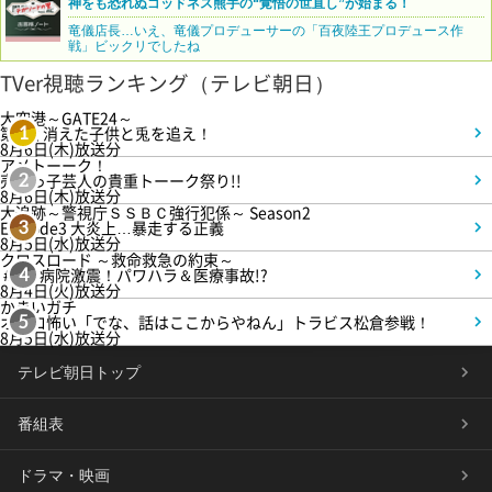
神をも恐れぬゴッドネス熊手の“覚悟の世直し”が始まる！
竜儀店長…いえ、竜儀プロデューサーの「百夜陸王プロデュース作
戦」ビックリでしたね
TVer視聴ランキング（テレビ朝日）
大空港～GATE24～
第3話 消えた子供と兎を追え！
1
8月6日(木)放送分
アメトーーク！
売れっ子芸人の貴重トーーク祭り!!
2
8月6日(木)放送分
大追跡～警視庁ＳＳＢＣ強行犯係～ Season2
Episode3 大炎上…暴走する正義
3
8月5日(水)放送分
クロスロード ～救命救急の約束～
＃5 病院激震！パワハラ＆医療事故!?
4
8月4日(火)放送分
かまいガチ
オモロ怖い「でな、話はここからやねん」トラビス松倉参戦！
5
8月5日(水)放送分
テレビ朝日トップ
番組表
ドラマ・映画