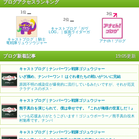
ブログアクセスランキング
1位
3位
2位
キャストブログ「ガヴ
LOG」｜仮面ライダーガ
ヴ
キャストブログ ｜騎士
アナch！ブログ
竜戦隊リュウソウジャー
ブログ新着記事
19:05更新
キャストブログ｜ナンバーワン戦隊ゴジュウジャー
いざ掴め、ナンバーワン！ はぐれ者たちの戦いがついに完結
原因不明の感染症が爆発的に流行しているみたいですが、それが厄災
クラディスのボス・
キャストブログ｜ナンバーワン戦隊ゴジュウジャー
熊手真白を演じられて、僕は幸せです。『これが俺様の世直しだ！』
いつも応援ありがとうございます！ゴジュウポーラー／熊手真白役木
村魁希です。ナンバ
キャストブログ｜ナンバーワン戦隊ゴジュウジャー