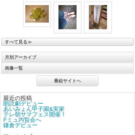
すべて見る≫
月別アーカイブ
画像一覧
番組サイトへ
最近の投稿
朗読劇デビュー
あいみょん甲子園&実家
テレ朝サマフェス開催！
Fミュ内覧会へ
鎌倉デビュー