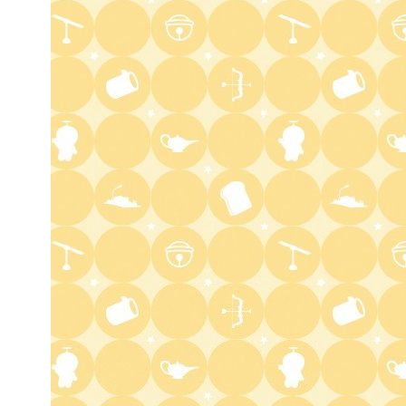
2:22
深夜
全力!アオハル応援団
2:52
深夜
新日ちゃんぴおん! 天山広吉
クリニックでお悩み解決!
3:17
深夜
イベレコ
3:30
深夜
秘湯ロマン