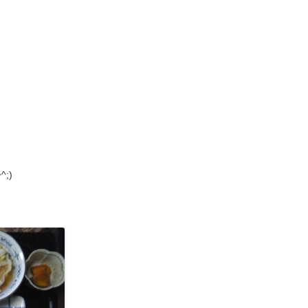
　

)
