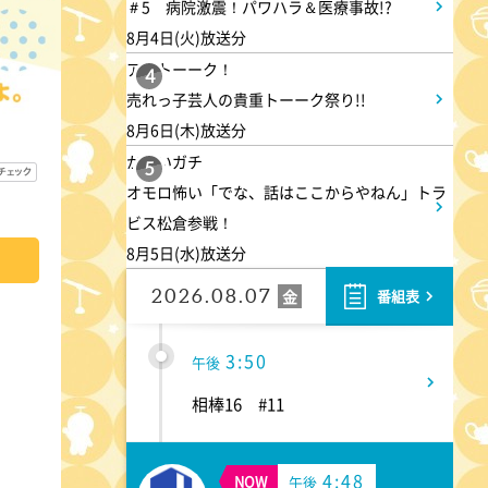
1:50
＃5 病院激震！パワハラ＆医療事故!?
午後
8月4日(火)放送分
TOKYO EVERYONE
アメトーーク！
4
売れっ子芸人の貴重トーーク祭り!!
1:55
午後
8月6日(木)放送分
かまいガチ
午後もじゅん散歩
5
オモロ怖い「でな、話はここからやねん」トラ
ビス松倉参戦！
2:53
午後
8月5日(水)放送分
科捜研の女12 #3
2026.08.07
金
番組表
3:50
午後
相棒16 #11
4:48
NOW
午後