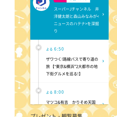
スーパーJチャンネル 井
澤健太朗と森山みなみが<
ニュースのハテナ>を深掘
り
6:50
よる
ザワつく!路線バスで寄り道の
旅 【“東京&横浜"2大都市の地
下街グルメを巡る!】
8:00
よる
マツコ&有吉 かりそめ天国
M-1王者たくろうの滋賀の魅力
プレゼント・観覧募集
プレゼンツアー