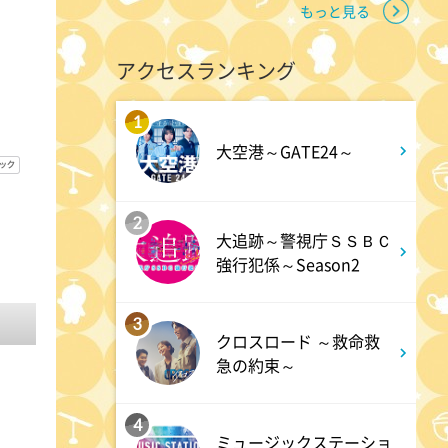
もっと見る
11:10
よる
アクセスランキング
熱闘甲子園 涙は、強さにな
る。
1
大空港～GATE24～
11:40
よる
気づきの扉
2
大追跡～警視庁ＳＳＢＣ
強行犯係～Season2
11:45
よる
名探偵のままでいて #4
3
クロスロード ～救命救
急の約束～
0:45
深夜
キッチンカー大作戦!
4
ミュージックステーショ