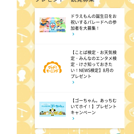
ドラえもんの誕生日をお
8:54
よる
祝いするパレードへの参
加者を大募集！
私の幸福時間
【ことば検定・お天気検
9:00
よる
定・みんなのエンタメ検
定・けさ知っておきた
ミュージックステーション
い！NEWS検定】8月の
10周年あいみょん、TMR、
プレゼント
HY…名曲続々!ATEEZがヒット
曲
【ゴーちゃん。あっちむ
いてホイ！】プレゼント
9:54
よる
キャンペーン
報道ステーション