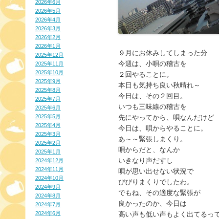
2026年6月
2026年5月
2026年4月
2026年3月
2026年2月
2026年1月
９月にお休みしてしまった分

2025年12月
今週は、小唄の稽古を

2025年11月
2025年10月
２回やることに。

2025年9月
本日も気持ち良い秋晴れ～

2025年8月
今日は、その２回目。

2025年7月
いつも三味線の稽古を

2025年6月
2025年5月
先にやってから、唄なんだけど

2025年4月
今日は、唄からやることに。

2025年3月
あ～～緊張しまくり。

2025年2月
唄からだと、なんか

2025年1月
いきなり声だすし

2024年12月
2024年11月
唄が思い出せない状況で

2024年10月
びびりまくりでしたわ。

2024年9月
でもね、その適度な緊張が

2024年8月
良かったのか、今日は

2024年7月
2024年6月
高い声も低い声もよく出てるって