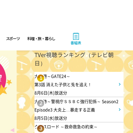
1:00
午後
徹子の部屋 追悼・寿美花代さ
ん
スポーツ
料理・旅・暮らし
番組表
1:30
TVer視聴ランキング（テレビ朝
午後
日）
DAIGOも台所 ～きょうの献
立 何にする?～ 簡単!コーヒ
大空港～GATE24～
1
ーパンナコッタ
第3話 消えた子供と兎を追え！
8月6日(木)放送分
大追跡～警視庁ＳＳＢＣ強行犯係～ Season2
1:45
午後
2
Episode3 大炎上…暴走する正義
ANNニュース
8月5日(水)放送分
クロスロード ～救命救急の約束～
3