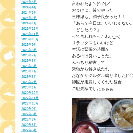
2024年5月
言われたよ＼(^o^)／

2024年4月
おまけに、後でやった

2024年3月
三味線も、調子良かった！！

2024年2月
「あら？今日は、いいじゃない。
2024年1月
2023年12月
　どしたの？」

2023年11月
って言われちったわ(~_~;)

2023年10月
リラックスもいいけど

2023年9月
生活に緊張の時間が

2023年8月
2023年7月
あるのは良いことだ。

2023年6月
みっちり稽古して

2023年5月
緊張から解き放たれ

2023年4月
おなかがグルグル鳴り出した(^◇^;
2023年3月
師匠が用意してくれた昼食。

2023年2月
2023年1月
ご馳走様でしたぁぁぁ
2022年12月
2022年11月
2022年10月
2022年9月
2022年8月
2022年7月
2022年6月
2022年5月