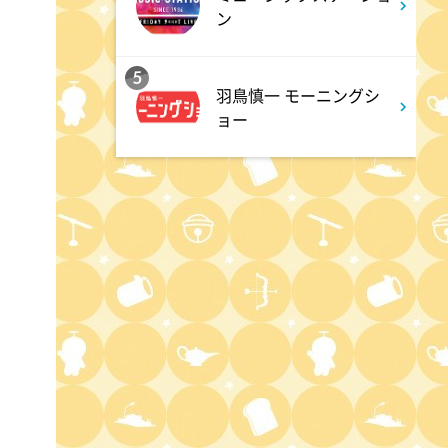
ン
1:15
深夜
5
バズマンTV
羽鳥慎一 モーニングシ
ョー
1:45
深夜
ラブ!!Jリーグ
2:00
深夜
M:ZINE
2:20
深夜
テレ朝サマフェスナビ