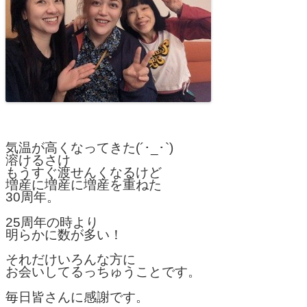
気温が高くなってきた(´･_･`)
溶けるさけ
もうすぐ渡せんくなるけど
増産に増産に増産を重ねた
30周年。
25周年の時より
明らかに数が多い！
それだけいろんな方に
お会いしてるっちゅうことです。
毎日皆さんに感謝です。