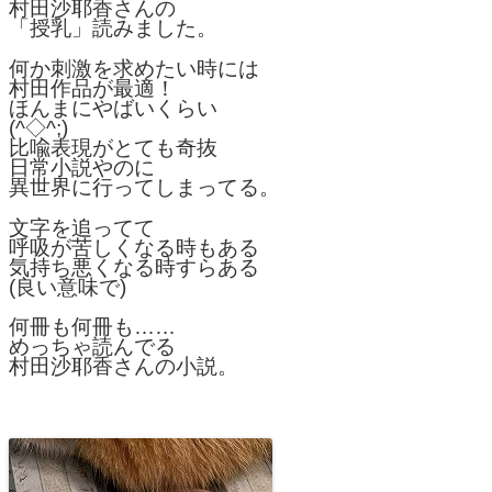
村田沙耶香さんの
「授乳」読みました。
何か刺激を求めたい時には
村田作品が最適！
ほんまにやばいくらい
(^◇^;)
比喩表現がとても奇抜
日常小説やのに
異世界に行ってしまってる。
文字を追ってて
呼吸が苦しくなる時もある
気持ち悪くなる時すらある
(良い意味で)
何冊も何冊も……
めっちゃ読んでる
村田沙耶香さんの小説。