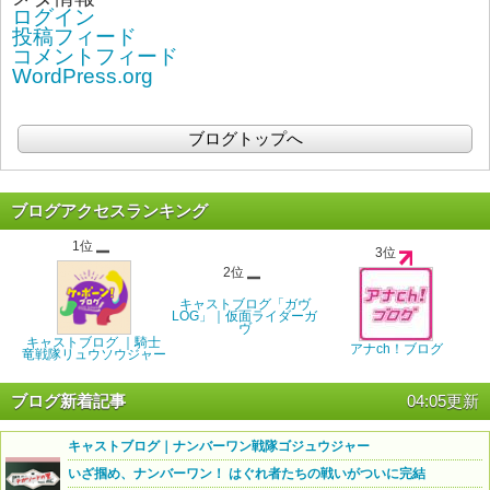
ログイン
投稿フィード
コメントフィード
WordPress.org
ブログトップへ
ブログアクセスランキング
1位
3位
2位
キャストブログ「ガヴ
LOG」｜仮面ライダーガ
ヴ
キャストブログ ｜騎士
アナch！ブログ
竜戦隊リュウソウジャー
ブログ新着記事
04:05更新
キャストブログ｜ナンバーワン戦隊ゴジュウジャー
いざ掴め、ナンバーワン！ はぐれ者たちの戦いがついに完結