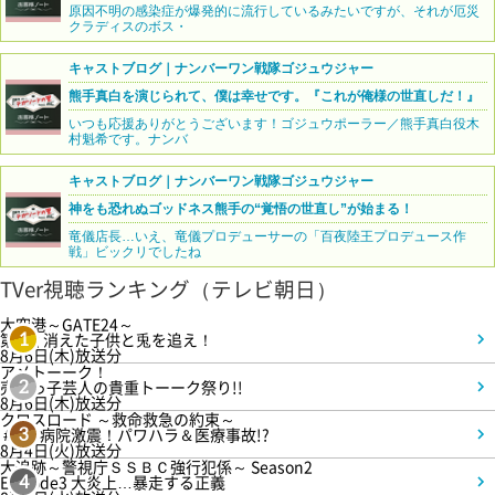
原因不明の感染症が爆発的に流行しているみたいですが、それが厄災
クラディスのボス・
キャストブログ｜ナンバーワン戦隊ゴジュウジャー
熊手真白を演じられて、僕は幸せです。『これが俺様の世直しだ！』
いつも応援ありがとうございます！ゴジュウポーラー／熊手真白役木
村魁希です。ナンバ
キャストブログ｜ナンバーワン戦隊ゴジュウジャー
神をも恐れぬゴッドネス熊手の“覚悟の世直し”が始まる！
竜儀店長…いえ、竜儀プロデューサーの「百夜陸王プロデュース作
戦」ビックリでしたね
TVer視聴ランキング（テレビ朝日）
大空港～GATE24～
第3話 消えた子供と兎を追え！
1
8月6日(木)放送分
アメトーーク！
売れっ子芸人の貴重トーーク祭り!!
2
8月6日(木)放送分
クロスロード ～救命救急の約束～
＃5 病院激震！パワハラ＆医療事故!?
3
8月4日(火)放送分
大追跡～警視庁ＳＳＢＣ強行犯係～ Season2
Episode3 大炎上…暴走する正義
4