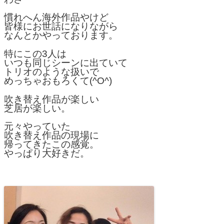
慣れへん海外作品やけど
皆様にお世話になりながら
なんとかやっております。
特にこの3人は
いつも同じシーンに出ていて
トリオのような扱いで
めっちゃおもろくて(^O^)
吹き替え作品が楽しい
芝居が楽しい。
元々やっていた
吹き替え作品の現場に
帰ってきたこの感覚。
やっぱり大好きだ。