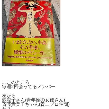
ここのところ
毎週2回会ってるメンバー
左から
魏涼子さん(青年座の女優さん)
斉藤貴美子ちゃん(青二プロ仲間)
わさ