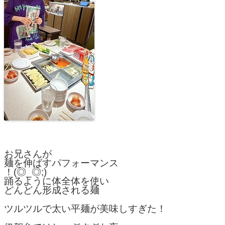
お兄さんが
麺を伸ばすパフォーマンス
！(◎_◎;)
踊るように体全体を使い
どんどん形成される麺
ツルツルで太い平麺が美味しすぎた！