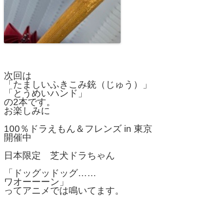
次回は
「たましいふきこみ銃（じゅう）」
「とうめいハンド」
の2本です。
お楽しみに
100％ドラえもん＆フレンズ in 東京
開催中
日本限定 芝犬ドラちゃん
「ドッグッドッグ……
ワオーーーン」
ってアニメでは鳴いてます。