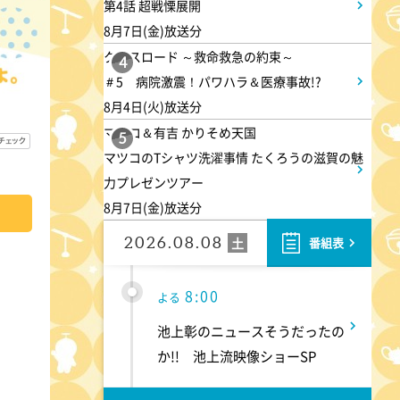
第4話 超戦慄展開
6:00
よる
8月7日(金)放送分
クロスロード ～救命救急の約束～
人生の楽園 夏の1時間!ふるさ
4
＃5 病院激震！パワハラ＆医療事故!?
と大好きスペシャル
8月4日(火)放送分
マツコ＆有吉 かりそめ天国
5
6:56
よる
マツコのTシャツ洗濯事情 たくろうの滋賀の魅
力プレゼンツアー
サンド&芦田愛菜の博士ちゃ
8月7日(金)放送分
ん 伊藤沙莉が初参戦!!目利き
三択バトルSP
2026.08.08
土
番組表
8:00
よる
池上彰のニュースそうだったの
か!! 池上流映像ショーSP