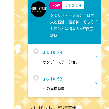
8:54
NOW
よる
タモリステーション 日本
人と石油 最前線 そもそ
も石油とは何なのか!?徹底
取材!
10:24
よる
サタデーステーション
10:52
よる
私の幸福時間
10:56
よる
プレゼント・観覧募集