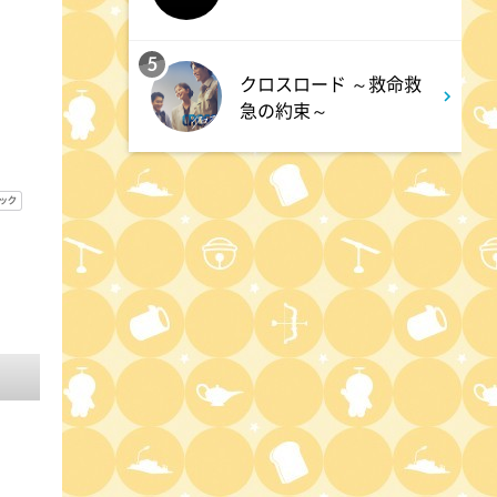
2:00
深夜
「きみを愛する気はない」と言
5
クロスロード ～救命救
った次期公爵様がなぜか溺愛し
急の約束～
てきます #6
2:30
深夜
花織さんは転生しても喧嘩がし
たい【ANiMAZiNG!!!】 #5
3:00
深夜
上田ちゃんネル 楽屋トークを
覗き見!芸人たちの座持ちがい
い話