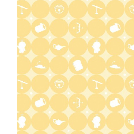
3:30
深夜
テラサってる? EXOシウミン
主演『ホ食堂～時空を超えた恋
のシェフ』第1話・前編