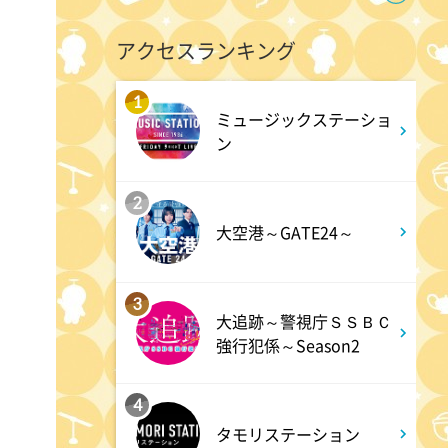
アクセスランキング
0:30
深夜
テレ朝サマフェス音楽LIVEダイ
1
ミュージックステーショ
ジェスト
ン
1:00
深夜
2
大空港～GATE24～
タイムトラベルダディ #2
ダイアン津田ドラマ初主演作
品 脚本:上田誠
3
大追跡～警視庁ＳＳＢＣ
強行犯係～Season2
1:30
深夜
ワールドプロレスリング
4
タモリステーション