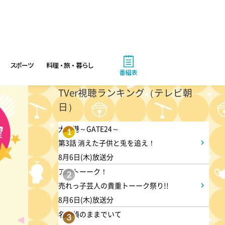
バチバチSTAR
4:30
午後
スポーツ
料理・旅・暮らし
クレヨンしんちゃん 【スワン
番組表
ボート伝説だゾ】
TVer視聴ランキング（テレビ朝
日）
5:00
午後
大空港～GATE24～
1
ドラえもん 【ウラメシズキ
第3話 消えた子供と兎を追え！
ン】ほか
8月6日(木)放送分
アメトーーク！
2
5:30
売れっ子芸人の貴重トーーク祭り!!
午後
8月6日(木)放送分
ANNスーパーJチャンネル
名探偵のままでいて
3