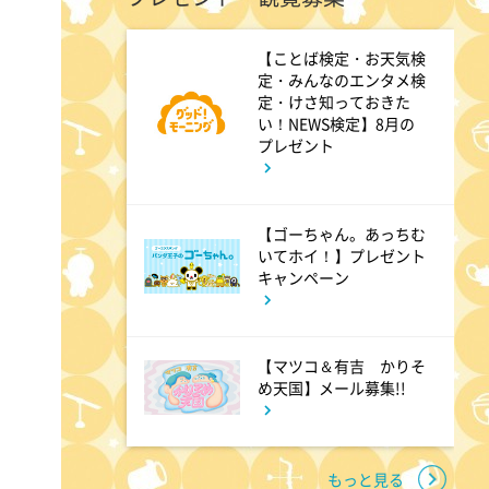
港時間
【ことば検定・お天気検
定・みんなのエンタメ検
11:00
定・けさ知っておきた
よる
い！NEWS検定】8月の
熱闘甲子園 涙は、強さにな
プレゼント
る。
【ゴーちゃん。あっちむ
11:30
よる
いてホイ！】プレゼント
キャンペーン
夏色の雲が恋と嵐をまきおこ
す #5
【マツコ＆有吉 かりそ
め天国】メール募集!!
0:00
深夜
天幕のジャードゥーガル
#7【イマニメーション】
もっと見る