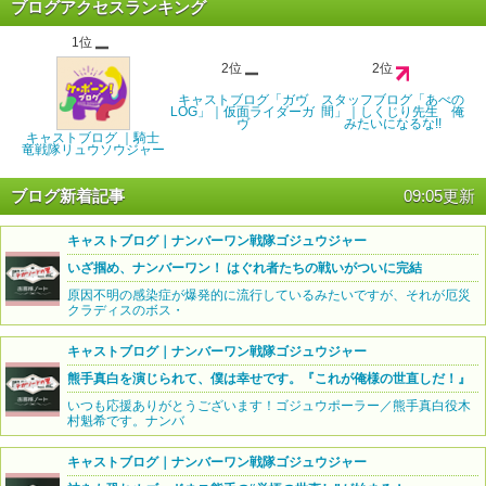
ブログアクセスランキング
1位
2位
2位
キャストブログ「ガヴ
スタッフブログ「あべの
LOG」｜仮面ライダーガ
間」｜しくじり先生 俺
ヴ
みたいになるな!!
キャストブログ ｜騎士
竜戦隊リュウソウジャー
ブログ新着記事
09:05更新
キャストブログ｜ナンバーワン戦隊ゴジュウジャー
いざ掴め、ナンバーワン！ はぐれ者たちの戦いがついに完結
原因不明の感染症が爆発的に流行しているみたいですが、それが厄災
クラディスのボス・
キャストブログ｜ナンバーワン戦隊ゴジュウジャー
熊手真白を演じられて、僕は幸せです。『これが俺様の世直しだ！』
いつも応援ありがとうございます！ゴジュウポーラー／熊手真白役木
村魁希です。ナンバ
キャストブログ｜ナンバーワン戦隊ゴジュウジャー