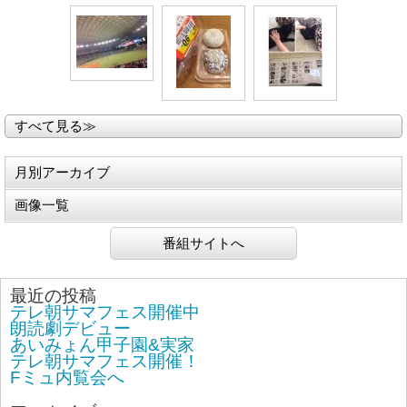
すべて見る≫
月別アーカイブ
画像一覧
番組サイトへ
最近の投稿
テレ朝サマフェス開催中
朗読劇デビュー
あいみょん甲子園&実家
テレ朝サマフェス開催！
Fミュ内覧会へ