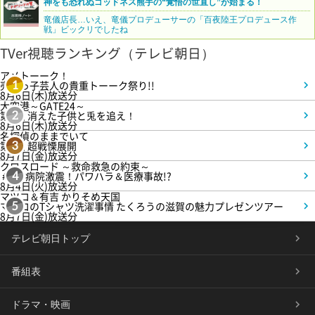
神をも恐れぬゴッドネス熊手の“覚悟の世直し”が始まる！
竜儀店長…いえ、竜儀プロデューサーの「百夜陸王プロデュース作
戦」ビックリでしたね
TVer視聴ランキング（テレビ朝日）
アメトーーク！
売れっ子芸人の貴重トーーク祭り!!
1
8月6日(木)放送分
大空港～GATE24～
第3話 消えた子供と兎を追え！
2
8月6日(木)放送分
名探偵のままでいて
第4話 超戦慄展開
3
8月7日(金)放送分
クロスロード ～救命救急の約束～
＃5 病院激震！パワハラ＆医療事故!?
4
8月4日(火)放送分
マツコ＆有吉 かりそめ天国
マツコのTシャツ洗濯事情 たくろうの滋賀の魅力プレゼンツアー
5
8月7日(金)放送分
テレビ朝日トップ
番組表
ドラマ・映画