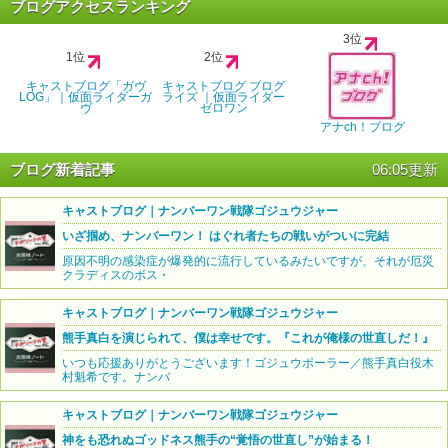
ブログアクセスランキング
3位
1位
2位
キャストブログ「ガヴ
キャストブログ ブログ
LOG」｜仮面ライダーガ
ライズ ｜仮面ライダー
ヴ
ゼロワン
アナch！ブログ
ブログ新着記事
06:05更新
キャストブログ｜ナンバーワン戦隊ゴジュウジャー
いざ掴め、ナンバーワン！ はぐれ者たちの戦いがついに完結
原因不明の感染症が爆発的に流行しているみたいですが、それが厄災
クラディスのボス・
キャストブログ｜ナンバーワン戦隊ゴジュウジャー
熊手真白を演じられて、僕は幸せです。『これが俺様の世直しだ！』
いつも応援ありがとうございます！ゴジュウポーラー／熊手真白役木
村魁希です。ナンバ
キャストブログ｜ナンバーワン戦隊ゴジュウジャー
神をも恐れぬゴッドネス熊手の“覚悟の世直し”が始まる！