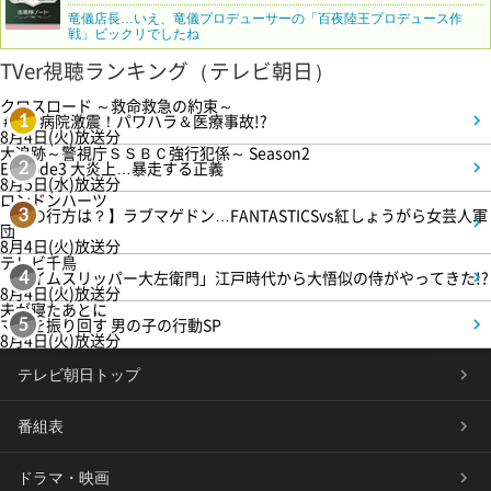
竜儀店長…いえ、竜儀プロデューサーの「百夜陸王プロデュース作
戦」ビックリでしたね
TVer視聴ランキング（テレビ朝日）
クロスロード ～救命救急の約束～
＃5 病院激震！パワハラ＆医療事故!?
1
8月4日(火)放送分
大追跡～警視庁ＳＳＢＣ強行犯係～ Season2
Episode3 大炎上…暴走する正義
2
8月5日(水)放送分
ロンドンハーツ
【恋の行方は？】ラブマゲドン…FANTASTICSvs紅しょうがら女芸人軍
3
団
8月4日(火)放送分
テレビ千鳥
「タイムスリッパー大左衛門」江戸時代から大悟似の侍がやってきた!?
4
8月4日(火)放送分
夫が寝たあとに
ママを振り回す 男の子の行動SP
5
8月4日(火)放送分
テレビ朝日トップ
番組表
ドラマ・映画