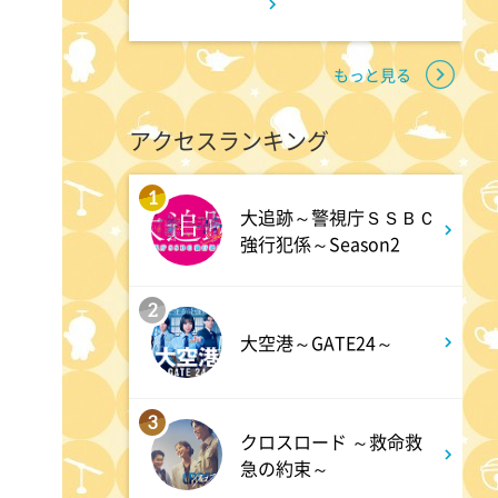
11:45
よる
アメトーーク! CLUB配信で見
もっと見る
られる懐かし回&傑作回
アクセスランキング
0:45
深夜
1
大追跡～警視庁ＳＳＢＣ
見取り図じゃん 【1人で見
強行犯係～Season2
て】小声の会…アノ人が退場で
す
2
大空港～GATE24～
1:15
深夜
あざとくて何が悪いの? 令和
3
クロスロード ～救命救
最新!男女の出会いの場「相席
急の約束～
ラウンジ」に潜入調査!