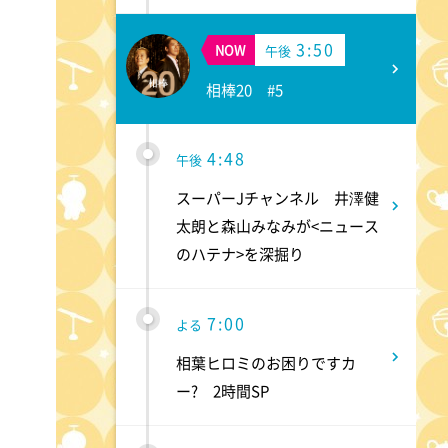
3:50
NOW
午後
相棒20 #5
4:48
午後
スーパーJチャンネル 井澤健
太朗と森山みなみが<ニュース
のハテナ>を深掘り
7:00
よる
相葉ヒロミのお困りですカ
ー? 2時間SP