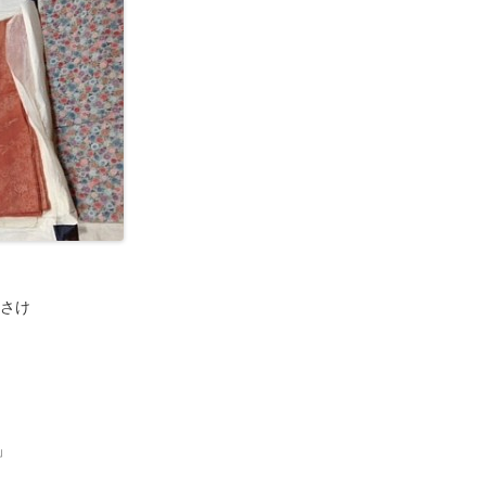
やさけ
」