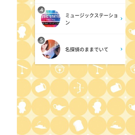
4
1:50
ミュージックステーショ
深夜
ン
テレ朝サマフェスナビ
5
1:52
深夜
名探偵のままでいて
全力坂
1:57
深夜
FRUITS ZIPPERのNEW
KAWAIIってしてよ?
2:27
深夜
サクラミーツ 【強烈キャラ登