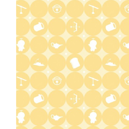
場】コロチキコント&オンリー
ワンミーツ完結編!!
2:52
深夜
EBiDAN熱中!朝までBUDDiiS
3:17
深夜
ドンデコルテ銀次と弱者たちの
鍋会 傑作選
3:37
深夜
バスケW杯まであと1年 あの
歓喜をもう一度