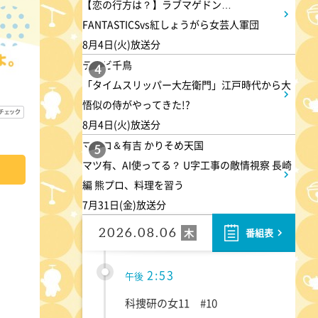
1:30
【恋の行方は？】ラブマゲドン…
午後
FANTASTICSvs紅しょうがら女芸人軍団
DAIGOも台所 ～きょうの献
8月4日(火)放送分
立 何にする?～ 今日はハム
テレビ千鳥
4
の日!ごちそうに変身
「タイムスリッパー大左衛門」江戸時代から大
悟似の侍がやってきた!?
1:45
午後
8月4日(火)放送分
マツコ＆有吉 かりそめ天国
ANNニュース
5
マツ有、AI使ってる？ U字工事の敵情視察 長崎
編 熊プロ、料理を習う
1:55
午後
7月31日(金)放送分
大空港～GATE24～ #2
2026.08.06
木
番組表
2:53
午後
科捜研の女11 #10