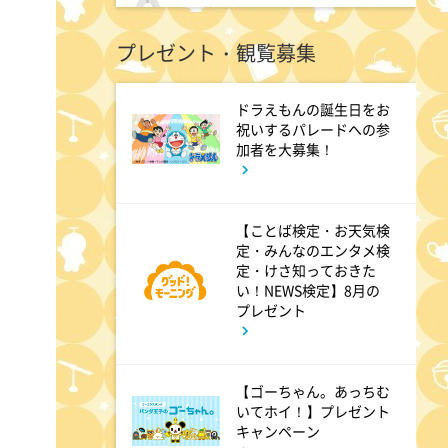
9:00
よる
プレゼント・観覧募集
大空港～GATE24～ #3
ドラえもんの誕生日をお
9:54
よる
祝いするパレードへの参
加者を大募集！
報道ステーション
11:10
【ことば検定・お天気検
よる
定・みんなのエンタメ検
熱闘甲子園 涙は、強さにな
定・けさ知っておきた
い！NEWS検定】8月の
る。
プレゼント
11:40
よる
【ゴーちゃん。あっちむ
And One
いてホイ！】プレゼント
キャンペーン