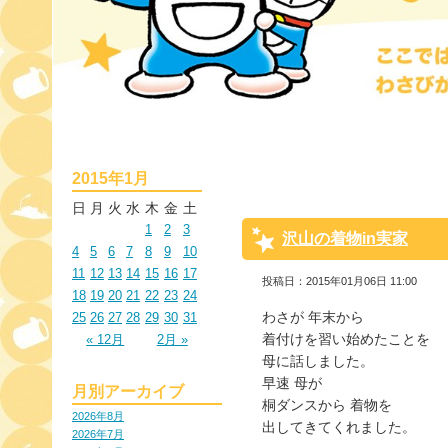
2015年1月
日
月
火
水
木
金
土
1
2
3
沢山の着物in実家
4
5
6
7
8
9
10
11
12
13
14
15
16
17
投稿日：2015年01月06日 11:00
18
19
20
21
22
23
24
わさが 年末から
25
26
27
28
29
30
31
着付けを習い始めたことを
« 12月
2月 »
母に話しました。
早速 母が
月別アーカイブ
桐ダンスから 着物を
2026年8月
出してきてくれました。
2026年7月