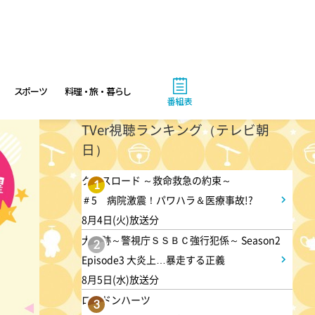
有働由美子の健康案内人! 夏
こそ気をつけたい腰痛!ぎっく
り腰の予防&対策
10:10
午前
スポーツ
料理・旅・暮らし
番組表
じゅん散歩
TVer視聴ランキング（テレビ朝
日）
10:40
午前
クロスロード ～救命救急の約束～
1
大下容子ワイド!スクランブル
＃5 病院激震！パワハラ＆医療事故!?
8月4日(火)放送分
大追跡～警視庁ＳＳＢＣ強行犯係～ Season2
1:00
午後
2
Episode3 大炎上…暴走する正義
徹子の部屋 高橋文哉
8月5日(水)放送分
ロンドンハーツ
3