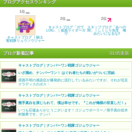
ブログアクセスランキング
1位
2位
2位
キャストブログ「ガヴ
スタッフブログ「あべの
LOG」｜仮面ライダーガ
間」｜しくじり先生 俺
ヴ
みたいになるな!!
キャストブログ ｜騎士
竜戦隊リュウソウジャー
ブログ新着記事
01:05更新
キャストブログ｜ナンバーワン戦隊ゴジュウジャー
いざ掴め、ナンバーワン！ はぐれ者たちの戦いがついに完結
原因不明の感染症が爆発的に流行しているみたいですが、それが厄災
クラディスのボス・
キャストブログ｜ナンバーワン戦隊ゴジュウジャー
熊手真白を演じられて、僕は幸せです。『これが俺様の世直しだ！』
いつも応援ありがとうございます！ゴジュウポーラー／熊手真白役木
村魁希です。ナンバ
キャストブログ｜ナンバーワン戦隊ゴジュウジャー