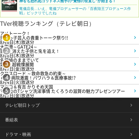
神をも恐れぬゴッドネス熊手の“覚悟の世直し”が始まる！
竜儀店長…いえ、竜儀プロデューサーの「百夜陸王プロデュース作
戦」ビックリでしたね
TVer視聴ランキング（テレビ朝日）
アメトーーク！
売れっ子芸人の貴重トーーク祭り!!
1
8月6日(木)放送分
大空港～GATE24～
第3話 消えた子供と兎を追え！
2
8月6日(木)放送分
名探偵のままでいて
第4話 超戦慄展開
3
8月7日(金)放送分
クロスロード ～救命救急の約束～
＃5 病院激震！パワハラ＆医療事故!?
4
8月4日(火)放送分
マツコ＆有吉 かりそめ天国
マツコのTシャツ洗濯事情 たくろうの滋賀の魅力プレゼンツアー
5
8月7日(金)放送分
テレビ朝日トップ
番組表
ドラマ・映画