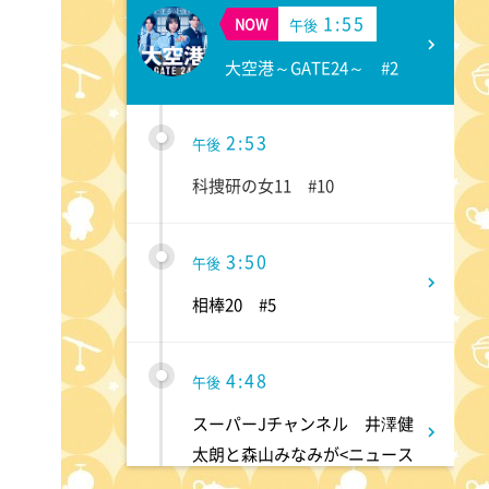
1:55
NOW
午後
大空港～GATE24～ #2
2:53
午後
科捜研の女11 #10
3:50
午後
相棒20 #5
4:48
午後
スーパーJチャンネル 井澤健
太朗と森山みなみが<ニュース
のハテナ>を深掘り