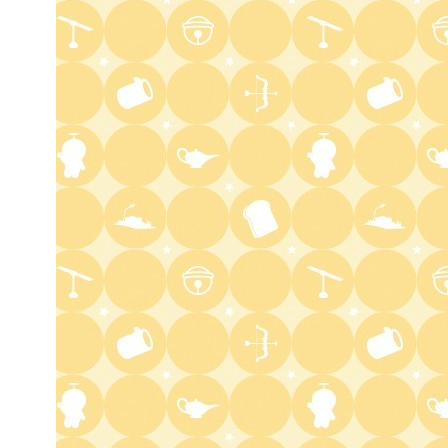
1:57
深夜
FRUITS ZIPPERのNEW
KAWAIIってしてよ?
2:27
深夜
サクラミーツ 【強烈キャラ登
場】コロチキコント&オンリー
ワンミーツ完結編!!
2:52
深夜
EBiDAN熱中!朝までBUDDiiS
3:17
深夜