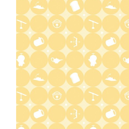
ドンデコルテ銀次と弱者たちの
鍋会 傑作選
3:37
深夜
バスケW杯まであと1年 あの
歓喜をもう一度
3:45
深夜
ショッピングなう