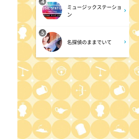
す
4
ミュージックステーショ
ン
1:15
深夜
5
あざとくて何が悪いの? 令和
名探偵のままでいて
最新!男女の出会いの場「相席
ラウンジ」に潜入調査!
1:50
深夜
テレ朝サマフェスナビ
1:52
深夜
全力坂