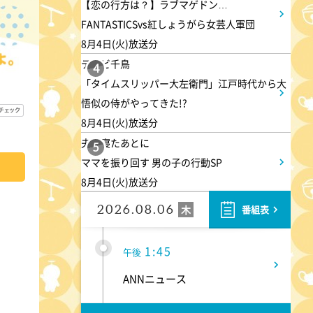
【恋の行方は？】ラブマゲドン…
大下容子ワイド!スクランブル
FANTASTICSvs紅しょうがら女芸人軍団
8月4日(火)放送分
1:00
午後
テレビ千鳥
4
「タイムスリッパー大左衛門」江戸時代から大
徹子の部屋 高橋文哉
悟似の侍がやってきた!?
8月4日(火)放送分
1:30
午後
夫が寝たあとに
5
ママを振り回す 男の子の行動SP
DAIGOも台所 ～きょうの献
8月4日(火)放送分
立 何にする?～ 今日はハム
の日!ごちそうに変身
2026.08.06
木
番組表
1:45
午後
ANNニュース