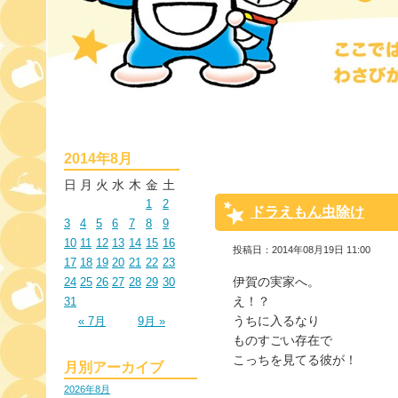
2014年8月
日
月
火
水
木
金
土
1
2
ドラえもん虫除け
3
4
5
6
7
8
9
10
11
12
13
14
15
16
投稿日：2014年08月19日 11:00
17
18
19
20
21
22
23
伊賀の実家へ。
24
25
26
27
28
29
30
え！？
31
うちに入るなり
« 7月
9月 »
ものすごい存在で
こっちを見てる彼が！
月別アーカイブ
2026年8月