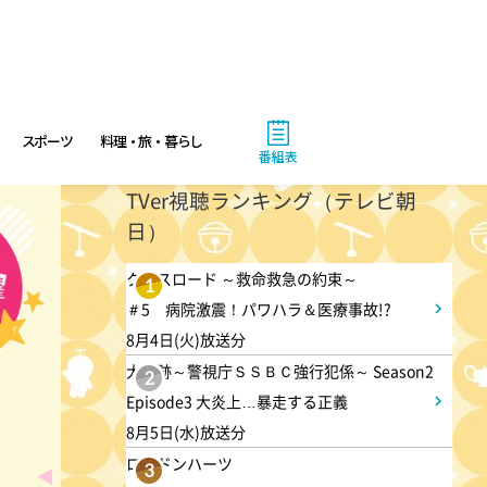
8:00
あさ
羽鳥慎一モーニングショー
スポーツ
料理・旅・暮らし
番組表
9:55
午前
TVer視聴ランキング（テレビ朝
有働由美子の健康案内人! 夏
日）
こそ気をつけたい腰痛!ぎっく
り腰の予防&対策
クロスロード ～救命救急の約束～
1
＃5 病院激震！パワハラ＆医療事故!?
8月4日(火)放送分
10:10
午前
大追跡～警視庁ＳＳＢＣ強行犯係～ Season2
2
じゅん散歩
Episode3 大炎上…暴走する正義
8月5日(水)放送分
10:40
ロンドンハーツ
午前
3