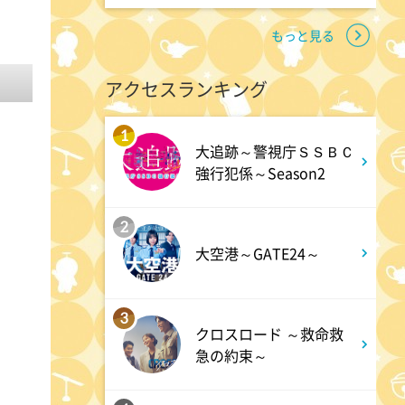
熱闘甲子園 涙は、強さにな
る。
もっと見る
アクセスランキング
11:40
よる
And One
1
大追跡～警視庁ＳＳＢＣ
強行犯係～Season2
11:45
よる
2
アメトーーク! CLUB配信で見
大空港～GATE24～
られる懐かし回&傑作回
3
0:45
深夜
クロスロード ～救命救
急の約束～
見取り図じゃん 【1人で見
て】小声の会…アノ人が退場で