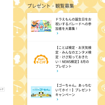
プレゼント・観覧募集
7:00
よる
ドラえもんの誕生日をお
祝いするパレードへの参
相葉ヒロミのお困りですカ
加者を大募集！
ー? 2時間SP
9:00
【ことば検定・お天気検
よる
定・みんなのエンタメ検
大空港～GATE24～ #3
定・けさ知っておきた
い！NEWS検定】8月の
プレゼント
9:54
よる
報道ステーション
【ゴーちゃん。あっちむ
いてホイ！】プレゼント
キャンペーン
11:10
よる