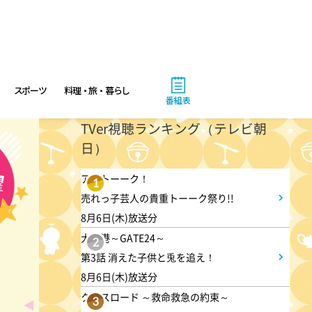
4:00
あさ
スポーツ
料理・旅・暮らし
番組表
おはよう!時代劇 暴れん坊将
TVer視聴ランキング（テレビ朝
軍9 #20
日）
アメトーーク！
4:55
あさ
1
売れっ子芸人の貴重トーーク祭り!!
グッド!モーニング
8月6日(木)放送分
大空港～GATE24～
2
8:00
第3話 消えた子供と兎を追え！
あさ
8月6日(木)放送分
羽鳥慎一モーニングショー
クロスロード ～救命救急の約束～
3