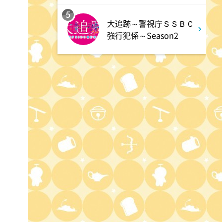
光一&シゲのSHOWマン!!
5
大追跡～警視庁ＳＳＢＣ
強行犯係～Season2
0:15
深夜
くりぃむナンタラ ドンデコル
テ渡辺を深掘りクイズ!説教し
た女性と禁断の恋愛!?
0:45
深夜
START UP!ドリームエンタ
1:45
深夜
テレ朝サマフェスナビ