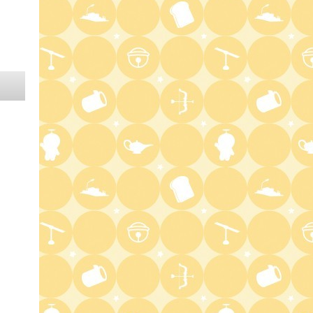
3:15
深夜
熊プロのイケメロパラダイス
3:35
深夜
ワカコさんとマサルくんのお宅
は買わないの??