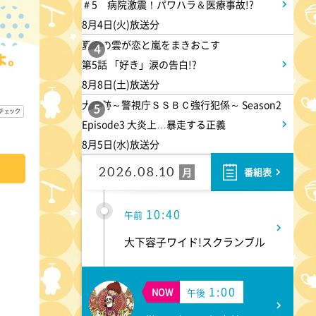
＃5 病院激震！パワハラ＆医療事故!?
9:55
午前
8月4日(火)放送分
夏色の雲が恋と嵐をまきおこす
有働由美子の健康案内人! な
4
第5話 「好き」涙の告白!?
かなか相談できないけど意外と
8月8日(土)放送分
多い!尿トラブル
大追跡～警視庁ＳＳＢＣ強行犯係～ Season2
5
Episode3 大炎上…暴走する正義
10:10
午前
8月5日(水)放送分
じゅん散歩
2026.08.10
月
番組表
10:40
午前
大下容子ワイド!スクランブル
1:00
NOW
午後