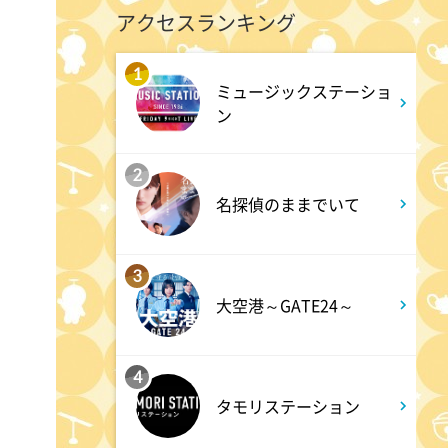
Qさま!! 3時間SP
アクセスランキング
1
9:54
よる
ミュージックステーショ
ン
報道ステーション
2
11:10
よる
名探偵のままでいて
熱闘甲子園 涙は、強さにな
る。
3
大空港～GATE24～
11:40
よる
世界の車窓から
4
タモリステーション
11:45
よる