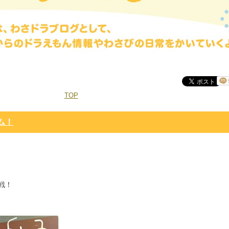
TOP
ム！
戦！