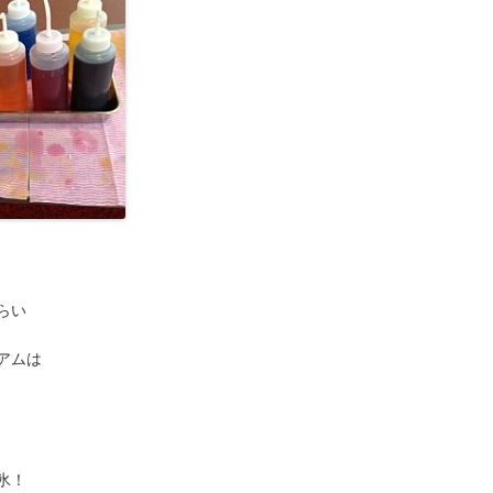
らい
アムは
氷！