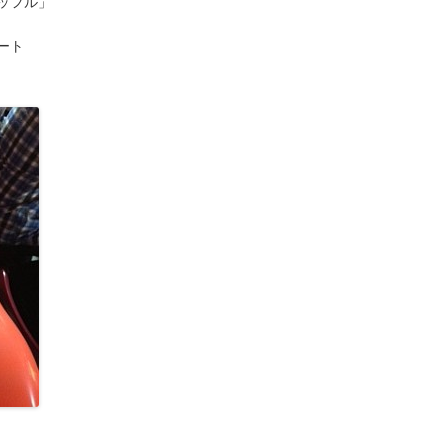
ッフル」
ート