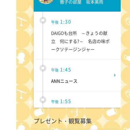
徹子の部屋 坂本美雨
1:30
午後
DAIGOも台所 ～きょうの献
立 何にする?～ 名店の味ポ
ークソテージンジャー
1:45
午後
ANNニュース
1:55
午後
クロスロード ～救命救急の約
プレゼント・観覧募集
束～ #5