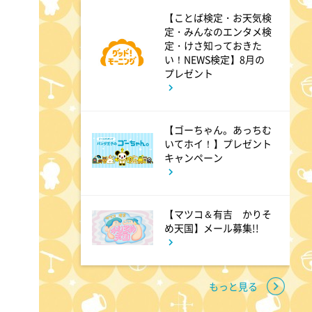
【ことば検定・お天気検
2:53
午後
定・みんなのエンタメ検
定・けさ知っておきた
科捜研の女13 #6
い！NEWS検定】8月の
プレゼント
3:50
午後
相棒21 #9
【ゴーちゃん。あっちむ
いてホイ！】プレゼント
キャンペーン
4:48
午後
スーパーJチャンネル 井澤健
【マツコ＆有吉 かりそ
太朗と森山みなみが<ニュース
め天国】メール募集!!
のハテナ>を深掘り
もっと見る
7:00
よる