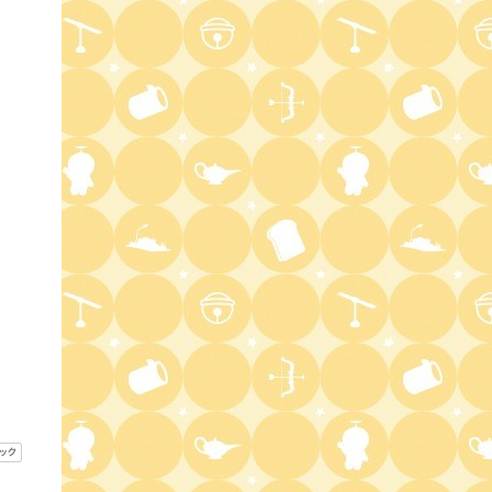
1:50
深夜
全力坂
1:55
深夜
musicる TV
2:25
深夜
耳の穴かっぽじって聞け!
2:50
深夜
冠モナキ 【知ってほしい自分
の一面をアピール!】