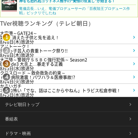
神をも恐れぬゴッドネス熊手の“覚悟の世直し”が始まる！
竜儀店長…いえ、竜儀プロデューサーの「百夜陸王プロデュース作
戦」ビックリでしたね
TVer視聴ランキング（テレビ朝日）
大空港～GATE24～
第3話 消えた子供と兎を追え！
1
8月6日(木)放送分
アメトーーク！
売れっ子芸人の貴重トーーク祭り!!
2
8月6日(木)放送分
大追跡～警視庁ＳＳＢＣ強行犯係～ Season2
Episode3 大炎上…暴走する正義
3
8月5日(水)放送分
クロスロード ～救命救急の約束～
＃5 病院激震！パワハラ＆医療事故!?
4
8月4日(火)放送分
かまいガチ
オモロ怖い「でな、話はここからやねん」トラビス松倉参戦！
5
8月5日(水)放送分
テレビ朝日トップ
番組表
ドラマ・映画