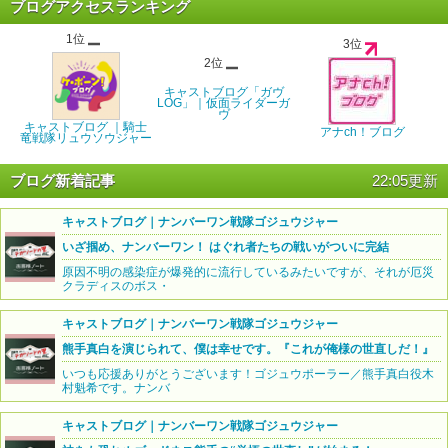
ブログアクセスランキング
1位
3位
2位
キャストブログ「ガヴ
LOG」｜仮面ライダーガ
ヴ
キャストブログ ｜騎士
アナch！ブログ
竜戦隊リュウソウジャー
ブログ新着記事
22:05更新
キャストブログ｜ナンバーワン戦隊ゴジュウジャー
いざ掴め、ナンバーワン！ はぐれ者たちの戦いがついに完結
原因不明の感染症が爆発的に流行しているみたいですが、それが厄災
クラディスのボス・
キャストブログ｜ナンバーワン戦隊ゴジュウジャー
熊手真白を演じられて、僕は幸せです。『これが俺様の世直しだ！』
いつも応援ありがとうございます！ゴジュウポーラー／熊手真白役木
村魁希です。ナンバ
キャストブログ｜ナンバーワン戦隊ゴジュウジャー