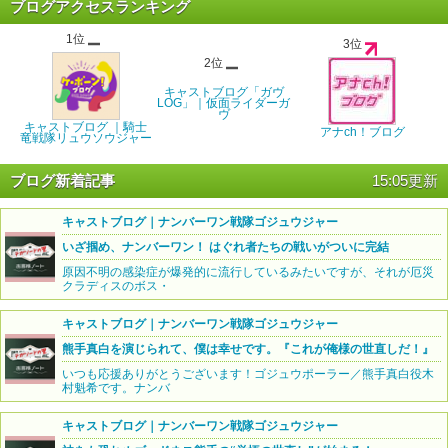
ブログアクセスランキング
1位
3位
2位
キャストブログ「ガヴ
LOG」｜仮面ライダーガ
ヴ
キャストブログ ｜騎士
アナch！ブログ
竜戦隊リュウソウジャー
ブログ新着記事
15:05更新
キャストブログ｜ナンバーワン戦隊ゴジュウジャー
いざ掴め、ナンバーワン！ はぐれ者たちの戦いがついに完結
原因不明の感染症が爆発的に流行しているみたいですが、それが厄災
クラディスのボス・
キャストブログ｜ナンバーワン戦隊ゴジュウジャー
熊手真白を演じられて、僕は幸せです。『これが俺様の世直しだ！』
いつも応援ありがとうございます！ゴジュウポーラー／熊手真白役木
村魁希です。ナンバ
キャストブログ｜ナンバーワン戦隊ゴジュウジャー