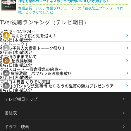
神をも恐れぬゴッドネス熊手の“覚悟の世直し”が始まる！
竜儀店長…いえ、竜儀プロデューサーの「百夜陸王プロデュース作
戦」ビックリでしたね
TVer視聴ランキング（テレビ朝日）
大空港～GATE24～
第3話 消えた子供と兎を追え！
1
8月6日(木)放送分
アメトーーク！
売れっ子芸人の貴重トーーク祭り!!
2
8月6日(木)放送分
名探偵のままでいて
第4話 超戦慄展開
3
8月7日(金)放送分
クロスロード ～救命救急の約束～
＃5 病院激震！パワハラ＆医療事故!?
4
8月4日(火)放送分
マツコ＆有吉 かりそめ天国
マツコのTシャツ洗濯事情 たくろうの滋賀の魅力プレゼンツアー
5
8月7日(金)放送分
テレビ朝日トップ
番組表
ドラマ・映画