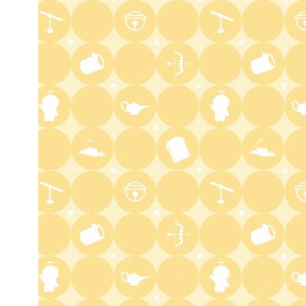
る。
11:40
よる
And One
11:45
よる
アメトーーク! CLUB配信で見
られる懐かし回&傑作回
0:45
深夜
見取り図じゃん
1:15
深夜