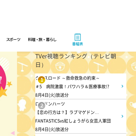
スポーツ
料理・旅・暮らし
番組表
TVer視聴ランキング（テレビ朝
日）
クロスロード ～救命救急の約束～
1
＃5 病院激震！パワハラ＆医療事故!?
8月4日(火)放送分
ロンドンハーツ
2
【恋の行方は？】ラブマゲドン…
FANTASTICSvs紅しょうがら女芸人軍団
8月4日(火)放送分