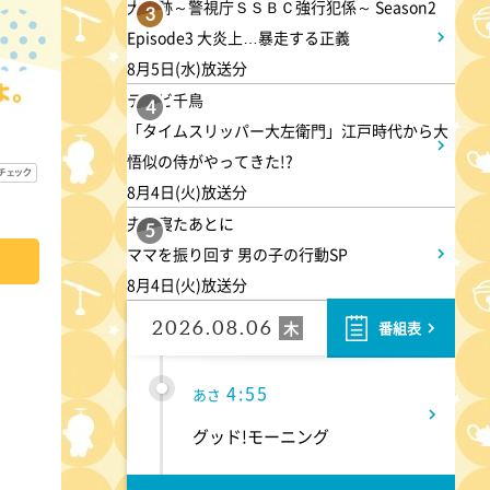
大追跡～警視庁ＳＳＢＣ強行犯係～ Season2
3
Episode3 大炎上…暴走する正義
8月5日(水)放送分
テレビ千鳥
4
「タイムスリッパー大左衛門」江戸時代から大
悟似の侍がやってきた!?
8月4日(火)放送分
夫が寝たあとに
5
4:00
あさ
ママを振り回す 男の子の行動SP
8月4日(火)放送分
おはよう!時代劇 暴れん坊将
軍9 #18
2026.08.06
木
番組表
4:55
あさ
グッド!モーニング