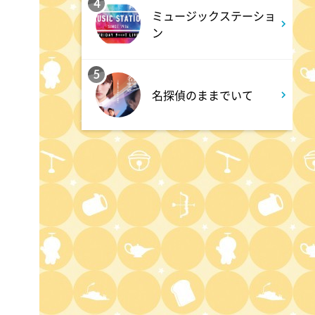
4
ミュージックステーショ
7:00
ン
よる
相葉ヒロミのお困りですカ
5
ー? 2時間SP
名探偵のままでいて
9:00
よる
大空港～GATE24～ #3
9:54
よる
報道ステーション
11:10
よる
熱闘甲子園 涙は、強さにな