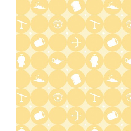
あざとくて何が悪いの? 令和
最新!男女の出会いの場「相席
ラウンジ」に潜入調査!
1:50
深夜
テレ朝サマフェスナビ
1:52
深夜
全力坂
1:57
深夜
FRUITS ZIPPERのNEW
KAWAIIってしてよ?