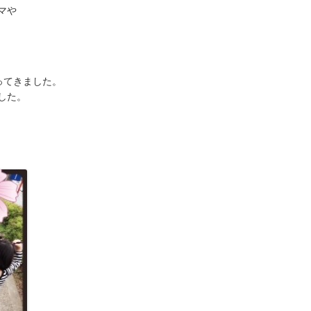
マや
ってきました。
した。