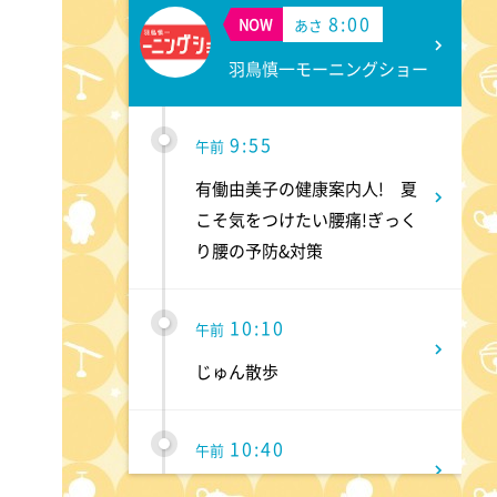
8:00
NOW
あさ
羽鳥慎一モーニングショー
9:55
午前
有働由美子の健康案内人! 夏
こそ気をつけたい腰痛!ぎっく
り腰の予防&対策
10:10
午前
じゅん散歩
10:40
午前
大下容子ワイド!スクランブル