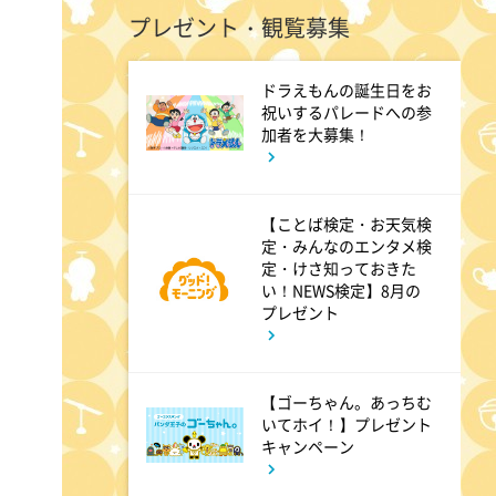
プレゼント・観覧募集
1:00
午後
ドラえもんの誕生日をお
祝いするパレードへの参
徹子の部屋 高橋文哉
加者を大募集！
1:30
午後
【ことば検定・お天気検
DAIGOも台所 ～きょうの献
定・みんなのエンタメ検
立 何にする?～ 今日はハム
定・けさ知っておきた
い！NEWS検定】8月の
の日!ごちそうに変身
プレゼント
1:45
午後
【ゴーちゃん。あっちむ
ANNニュース
いてホイ！】プレゼント
キャンペーン