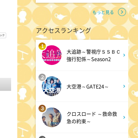
1:55
午後
大空港～GATE24～ #2
もっと見る
アクセスランキング
2:53
午後
科捜研の女11 #10
1
大追跡～警視庁ＳＳＢＣ
強行犯係～Season2
3:50
午後
2
相棒20 #5
大空港～GATE24～
4:48
午後
3
スーパーJチャンネル 井澤健
クロスロード ～救命救
急の約束～
太朗と森山みなみが<ニュース
のハテナ>を深掘り